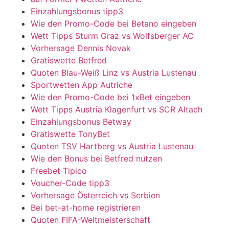
Einzahlungsbonus tipp3
Wie den Promo-Code bei Betano eingeben
Wett Tipps Sturm Graz vs Wolfsberger AC
Vorhersage Dennis Novak
Gratiswette Betfred
Quoten Blau-Weiß Linz vs Austria Lustenau
Sportwetten App Autriche
Wie den Promo-Code bei 1xBet eingeben
Wett Tipps Austria Klagenfurt vs SCR Altach
Einzahlungsbonus Betway
Gratiswette TonyBet
Quoten TSV Hartberg vs Austria Lustenau
Wie den Bonus bei Betfred nutzen
Freebet Tipico
Voucher-Code tipp3
Vorhersage Österreich vs Serbien
Bei bet-at-home registrieren
Quoten FIFA-Weltmeisterschaft