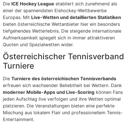
Die
ICE Hockey League
etabliert sich zunehmend als
einer der spannendsten Eishockey-Wettbewerbe
Europas. Mit
Live-Wetten und detaillierten Statistiken
bieten österreichische Wettanbieter hier ein besonders
tiefgehendes Wetterlebnis. Die steigende internationale
Aufmerksamkeit spiegelt sich in immer attraktiveren
Quoten und Spezialwetten wider.
Österreichischer Tennisverband
Turniere
Die
Turniere des österreichischen Tennisverbands
erfreuen sich wachsender Beliebtheit bei Wettern. Dank
moderner Mobile-Apps und Live-Scoring
können Fans
jeden Aufschlag live verfolgen und ihre Wetten optimal
platzieren. Die Veranstaltungen bieten eine perfekte
Mischung aus lokalem Flair und professionellem Tennis-
Entertainment.