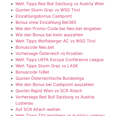
Wett Tipps Red Bull Salzburg vs Austria Wien
Quoten Sturm Graz vs WSG Tirol
Einzahlungsbonus Cashpoint
Bonus ohne Einzahlung Bet365
Wie den Promo-Code bei Neo.bet eingeben
Wie den Bonus bei bwin auszahlen
Wett Tipps Wolfsberger AC vs WSG Tirol
Bonuscode Neo.bet
Vorhersage Österreich vs Kroatien
Wett Tipps UEFA Europa Conference League
Wett Tipps Sturm Graz vs LASK
Bonuscode 1xBet
Quoten Österreichische Bundesliga
Wie den Bonus bei Cashpoint auszahlen
Quoten Rapid Wien vs SCR Altach
Vorhersage Red Bull Salzburg vs Austria
Lustenau
Auf SCR Altach wetten
Wett Tipps TSV Hartberg vs Austria Lustenau