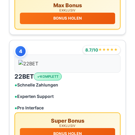
Max Bonus
EXKLUSIV
BONUS HOLEN
8.7/10
★★★★★
4
22BET
KOMPLETT
Schnelle Zahlungen
Experten Support
Pro Interface
Super Bonus
EXKLUSIV
BONUS HOLEN