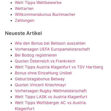
Wett Tipps Wettbewerbe
Wettarten
Willkommensbonus Buchmacher
Zahlungen
Neueste Artikel
Wie den Bonus bei Betsson auszahlen
Vorhersagen UEFA Europameisterschaft
Bei Bodog registrieren
Quoten Österreich vs Frankreich
Wett Tipps Austria Klagenfurt vs TSV Hartberg
Bonus ohne Einzahlung Unibet
Geburtstagsbonus Betway
Quoten Vincent Kriechmayr
Vorhersagen Rugby-Weltmeisterschaft
Wett Tipps LASK vs Austria Klagenfurt
Wett Tipps Wolfsberger AC vs Austria
Klagenfurt