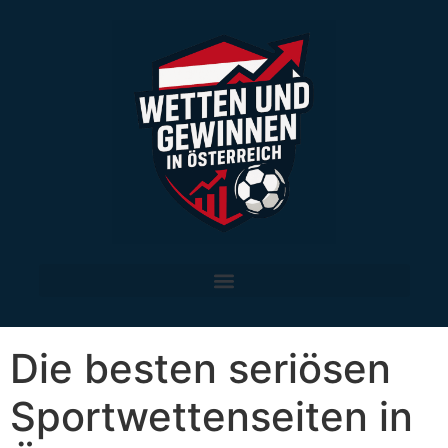
Die besten seriösen
Sportwettenseiten in