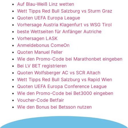
Auf Blau-Weiß Linz wetten
Wett Tipps Red Bull Salzburg vs Sturm Graz
Quoten UEFA Europa League
Vorhersage Austria Klagenfurt vs WSG Tirol
beste Wettseiten für Anfänger Autriche
Vorhersagen LASK
Anmeldebonus ComeOn
Quoten Manuel Feller
Wie den Promo-Code bei Marathonbet eingeben
Bei LV BET registrieren
Quoten Wolfsberger AC vs SCR Altach
Wett Tipps Red Bull Salzburg vs Rapid Wien
Quoten UEFA Europa Conference League
Wie den Promo-Code bei Bet3000 eingeben
Voucher-Code Betfair
Wie den Bonus bei Betsson nutzen