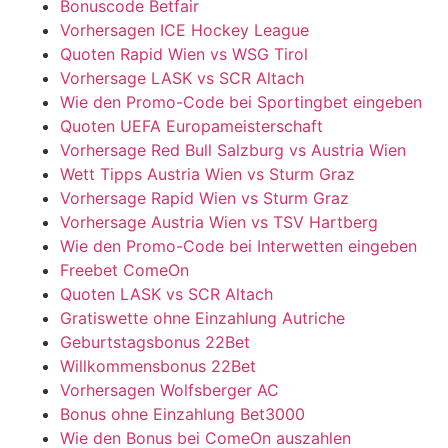
Bonuscode Betfair
Vorhersagen ICE Hockey League
Quoten Rapid Wien vs WSG Tirol
Vorhersage LASK vs SCR Altach
Wie den Promo-Code bei Sportingbet eingeben
Quoten UEFA Europameisterschaft
Vorhersage Red Bull Salzburg vs Austria Wien
Wett Tipps Austria Wien vs Sturm Graz
Vorhersage Rapid Wien vs Sturm Graz
Vorhersage Austria Wien vs TSV Hartberg
Wie den Promo-Code bei Interwetten eingeben
Freebet ComeOn
Quoten LASK vs SCR Altach
Gratiswette ohne Einzahlung Autriche
Geburtstagsbonus 22Bet
Willkommensbonus 22Bet
Vorhersagen Wolfsberger AC
Bonus ohne Einzahlung Bet3000
Wie den Bonus bei ComeOn auszahlen