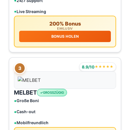
24/7 Support
Live Streaming
200% Bonus
EXKLUSIV
BONUS HOLEN
8.9/10
★★★★★
3
MELBET
GROSSZÜGIG
Große Boni
Cash-out
Mobilfreundlich