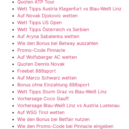
Quoten ATP Tour
Wett Tipps Austria Klagenfurt vs Blau-Weiß Linz
Auf Novak Djokovic wetten
Wett Tipps US Open
Wett Tipps Österreich vs Serbien
Auf Aryna Sabalenka wetten
Wie den Bonus bei Betway auszahlen
Promo-Code Pinnacle
Auf Wolfsberger AC wetten
Quoten Dennis Novak
Freebet 888sport
Auf Marco Schwarz wetten
Bonus ohne Einzahlung 888sport
Wett Tipps Sturm Graz vs Blau-Weiß Linz
Vorhersage Coco Gauff
Vorhersage Blau-Weiß Linz vs Austria Lustenau
Auf WSG Tirol wetten
Wie den Bonus bei Betfair nutzen
Wie den Promo-Code bei Pinnacle eingeben