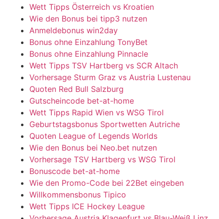
Wett Tipps Österreich vs Kroatien
Wie den Bonus bei tipp3 nutzen
Anmeldebonus win2day
Bonus ohne Einzahlung TonyBet
Bonus ohne Einzahlung Pinnacle
Wett Tipps TSV Hartberg vs SCR Altach
Vorhersage Sturm Graz vs Austria Lustenau
Quoten Red Bull Salzburg
Gutscheincode bet-at-home
Wett Tipps Rapid Wien vs WSG Tirol
Geburtstagsbonus Sportwetten Autriche
Quoten League of Legends Worlds
Wie den Bonus bei Neo.bet nutzen
Vorhersage TSV Hartberg vs WSG Tirol
Bonuscode bet-at-home
Wie den Promo-Code bei 22Bet eingeben
Willkommensbonus Tipico
Wett Tipps ICE Hockey League
Vorhersage Austria Klagenfurt vs Blau-Weiß Linz