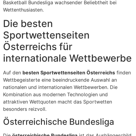
Basketball Bundesliga wachsender Beliebtheit bei
Wettenthusiasten.
Die besten
Sportwettenseiten
Österreichs für
internationale Wettbewerbe
Auf den
besten Sportwettenseiten Österreichs
finden
Wettbegeisterte eine beeindruckende Auswahl an
nationalen und internationalen Wettbewerben. Die
Kombination aus modernen Technologien und
attraktiven Wettquoten macht das Sportwetten
besonders reizvoll.
Österreichische Bundesliga
Die
österreichische Bundesliga
ist das Aushängeschild