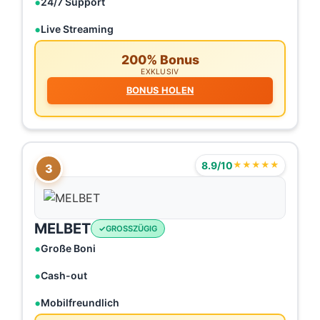
24/7 Support
Live Streaming
200% Bonus
EXKLUSIV
BONUS HOLEN
8.9/10
★★★★★
3
MELBET
GROSSZÜGIG
Große Boni
Cash-out
Mobilfreundlich