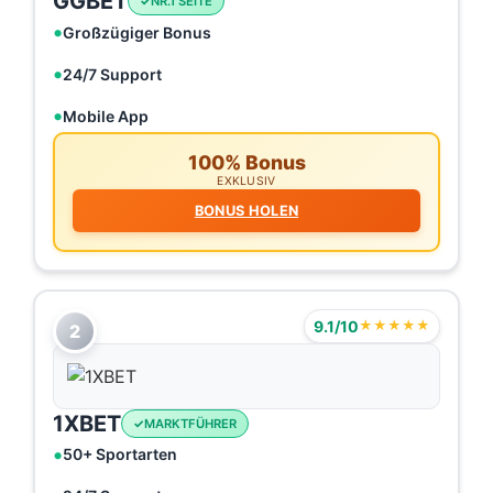
GGBET
NR.1 SEITE
Großzügiger Bonus
24/7 Support
Mobile App
100% Bonus
EXKLUSIV
BONUS HOLEN
9.1/10
★★★★★
2
1XBET
MARKTFÜHRER
50+ Sportarten