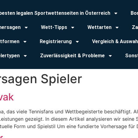
 besten legalen Sportwettenseiten in Österreich
Bo
hersagen
Wett-Tipps
Wettarten
Za
ttformen
Registrierung
Vergleich & Auswah
elertypen
Zuverlässigkeit & Probleme
Sons
sagen Spieler
vak
, das viele Tennisfans und Wettbegeisterte beschäftigt. Al
eistungen gezeigt. In diesem Artikel analysieren wir seine
uelle Form und Spielstil Um eine fundierte Vorhersage für