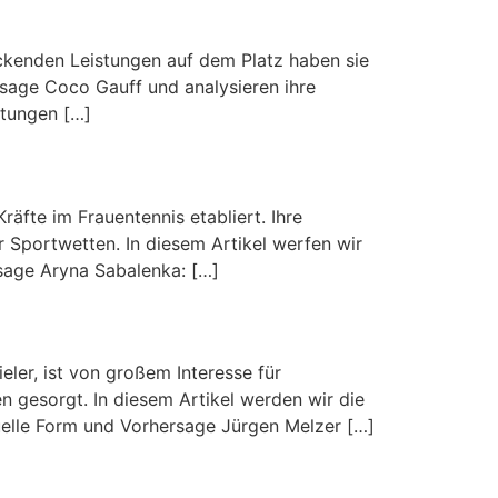
ruckenden Leistungen auf dem Platz haben sie
rsage Coco Gauff und analysieren ihre
stungen […]
räfte im Frauentennis etabliert. Ihre
 Sportwetten. In diesem Artikel werfen wir
rsage Aryna Sabalenka: […]
ler, ist von großem Interesse für
 gesorgt. In diesem Artikel werden wir die
tuelle Form und Vorhersage Jürgen Melzer […]