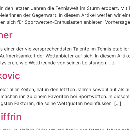
 in den letzten Jahren die Tenniswelt im Sturm erobert. Mi
pielerinnen der Gegenwart. In diesem Artikel werfen wir ein
 sich für Sportwetten-Enthusiasten anbieten. Vorhersage
ner
ls einer der vielversprechendsten Talente im Tennis etablier
Aufmerksamkeit der Wettanbieter auf sich. In diesem Artike
lysieren, wie Wettfreunde von seinen Leistungen […]
kovic
ler aller Zeiten, hat in den letzten Jahren sowohl auf als
machen ihn zu einem Favoriten bei Sportwetten. In diesem 
igsten Faktoren, die seine Wettquoten beeinflussen. […]
ffrin