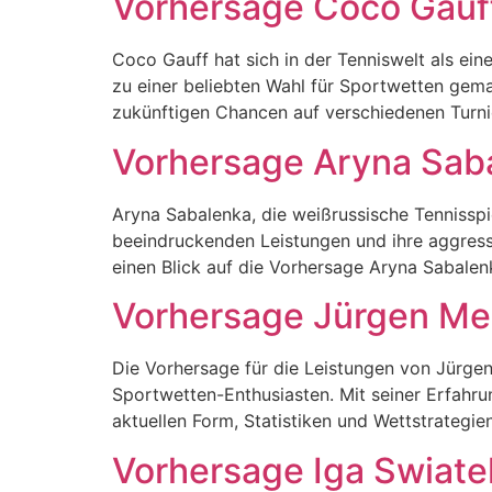
Vorhersage Coco Gauf
Coco Gauff hat sich in der Tenniswelt als ein
zu einer beliebten Wahl für Sportwetten gema
zukünftigen Chancen auf verschiedenen Turni
Vorhersage Aryna Sab
Aryna Sabalenka, die weißrussische Tennisspiel
beeindruckenden Leistungen und ihre aggressi
einen Blick auf die Vorhersage Aryna Sabale
Vorhersage Jürgen Me
Die Vorhersage für die Leistungen von Jürgen
Sportwetten-Enthusiasten. Mit seiner Erfahru
aktuellen Form, Statistiken und Wettstrategi
Vorhersage Iga Swiate