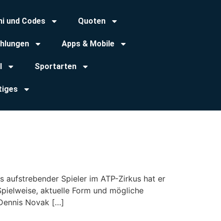
ni und Codes
Quoten
hlungen
Apps & Mobile
l
Sportarten
tiges
s aufstrebender Spieler im ATP-Zirkus hat er
 Spielweise, aktuelle Form und mögliche
 Dennis Novak […]