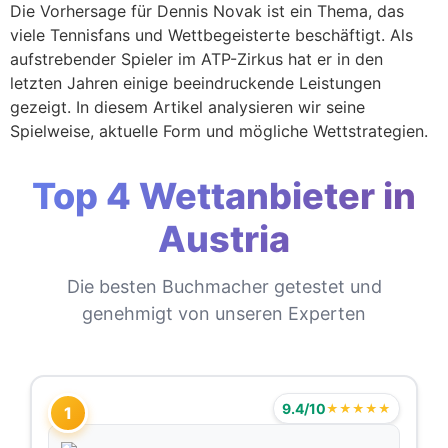
Die Vorhersage für Dennis Novak ist ein Thema, das
viele Tennisfans und Wettbegeisterte beschäftigt. Als
aufstrebender Spieler im ATP-Zirkus hat er in den
letzten Jahren einige beeindruckende Leistungen
gezeigt. In diesem Artikel analysieren wir seine
Spielweise, aktuelle Form und mögliche Wettstrategien.
Top 4 Wettanbieter in
Austria
Die besten Buchmacher getestet und
genehmigt von unseren Experten
9.4/10
★★★★★
1