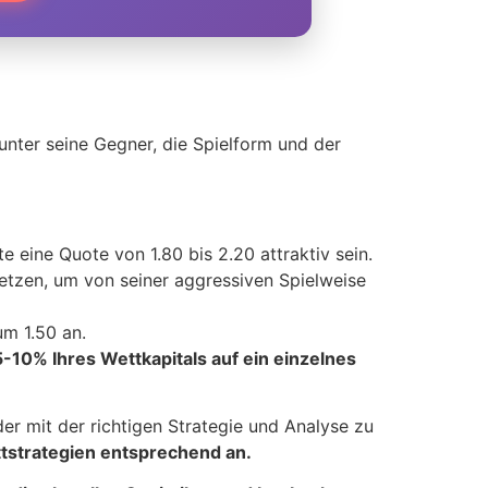
unter seine Gegner, die Spielform und der
e eine Quote von 1.80 bis 2.20 attraktiv sein.
 setzen, um von seiner aggressiven Spielweise
um 1.50 an.
5-10% Ihres Wettkapitals auf ein einzelnes
der mit der richtigen Strategie und Analyse zu
tstrategien entsprechend an.