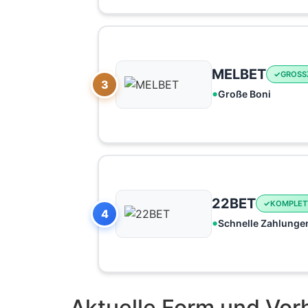
MELBET
GROSSZ
3
Große Boni
22BET
KOMPLET
4
Schnelle Zahlunge
Aktuelle Form und Vor