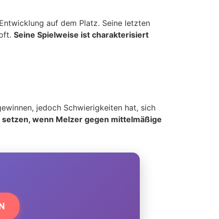
 Entwicklung auf dem Platz. Seine letzten
pft.
Seine Spielweise ist charakterisiert
ewinnen, jedoch Schwierigkeiten hat, sich
00 setzen, wenn Melzer gegen mittelmäßige
N