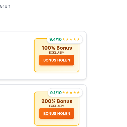
eren
9.4/10
★★★★★
100% Bonus
EXKLUSIV
BONUS HOLEN
9.1/10
★★★★★
200% Bonus
EXKLUSIV
g
BONUS HOLEN