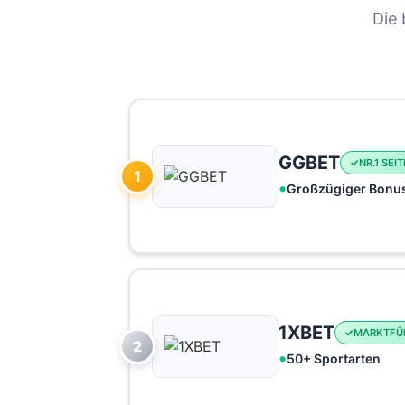
Die
GGBET
NR.1 SEIT
1
Großzügiger Bonu
1XBET
MARKTFÜ
2
50+ Sportarten