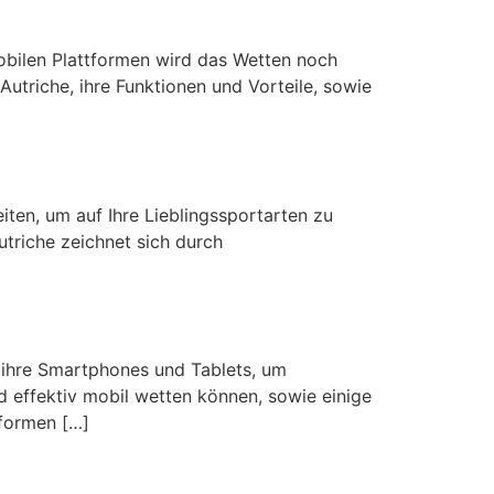
mobilen Plattformen wird das Wetten noch
Autriche, ihre Funktionen und Vorteile, sowie
iten, um auf Ihre Lieblingssportarten zu
utriche zeichnet sich durch
n ihre Smartphones und Tablets, um
nd effektiv mobil wetten können, sowie einige
tformen […]