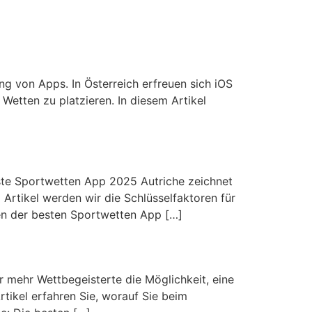
ng von Apps. In Österreich erfreuen sich iOS
Wetten zu platzieren. In diesem Artikel
este Sportwetten App 2025 Autriche zeichnet
Artikel werden wir die Schlüsselfaktoren für
nen der besten Sportwetten App […]
r mehr Wettbegeisterte die Möglichkeit, eine
tikel erfahren Sie, worauf Sie beim