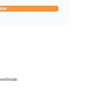
EN!
smethode: