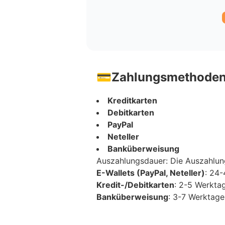
💳
Zahlungsmethoden 
Kreditkarten
Debitkarten
PayPal
Neteller
Banküberweisung
Auszahlungsdauer: Die Auszahlung
E-Wallets (PayPal, Neteller)
: 24
Kredit-/Debitkarten
: 2-5 Werkta
Banküberweisung
: 3-7 Werktage