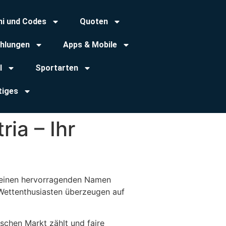
ni und Codes
Quoten
hlungen
Apps & Mobile
l
Sportarten
tiges
ia – Ihr
 einen hervorragenden Namen
 Wettenthusiasten überzeugen auf
schen Markt zählt und faire