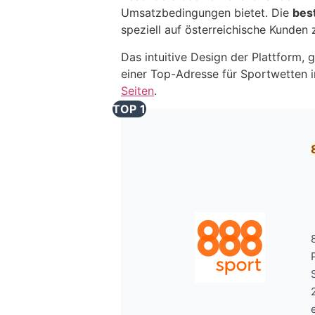
Umsatzbedingungen bietet. Die
bes
speziell auf österreichische Kunden
Das intuitive Design der Plattform,
einer Top-Adresse für Sportwetten i
Seiten
.
TOP 1