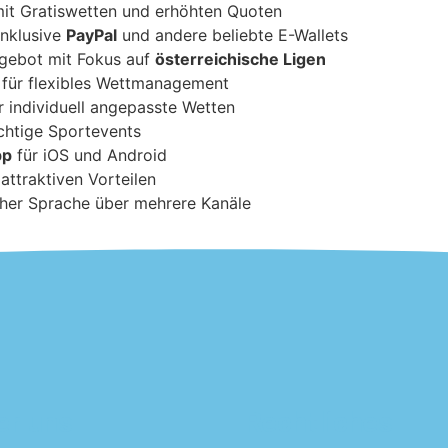
it Gratiswetten und erhöhten Quoten
inklusive
PayPal
und andere beliebte E-Wallets
gebot mit Fokus auf
österreichische Ligen
für flexibles Wettmanagement
r individuell angepasste Wetten
chtige Sportevents
pp
für iOS und Android
attraktiven Vorteilen
her Sprache über mehrere Kanäle
er uns
Rechtliches