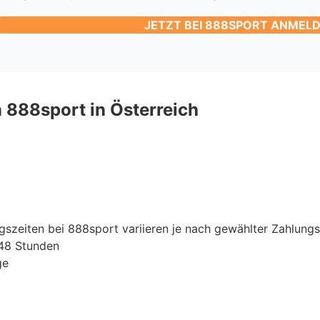
JETZT BEI 888SPORT ANMELD
888sport in Österreich
szeiten bei 888sport variieren je nach gewählter Zahlung
-48 Stunden
ge