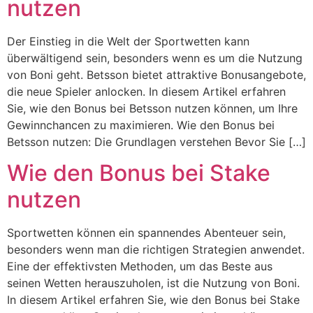
nutzen
Der Einstieg in die Welt der Sportwetten kann
überwältigend sein, besonders wenn es um die Nutzung
von Boni geht. Betsson bietet attraktive Bonusangebote,
die neue Spieler anlocken. In diesem Artikel erfahren
Sie, wie den Bonus bei Betsson nutzen können, um Ihre
Gewinnchancen zu maximieren. Wie den Bonus bei
Betsson nutzen: Die Grundlagen verstehen Bevor Sie […]
Wie den Bonus bei Stake
nutzen
Sportwetten können ein spannendes Abenteuer sein,
besonders wenn man die richtigen Strategien anwendet.
Eine der effektivsten Methoden, um das Beste aus
seinen Wetten herauszuholen, ist die Nutzung von Boni.
In diesem Artikel erfahren Sie, wie den Bonus bei Stake