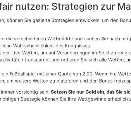
fair nutzen: Strategien zur M
 können Sie gezielte Strategien entwickeln, um den Bonus 
Sie die verschiedenen Wettmärkte und suchen Sie nach mö
hliche Wahrscheinlichkeit des Ereignisses.
it der Live-Wetten, um auf Veränderungen im Spiel zu reagi
taktivitäten transparent und notieren Sie sich alle Wetten, 
 ein Fußballspiel mit einer Quote von 2,00. Wenn Ihre Wette 
 um weitere Wetten zu platzieren und den Bonus freizusp
 immer vorsichtig sein.
Setzen Sie nur Geld ein, das Sie si
ichtigen Strategie können Sie Ihre Wettgewinne erheblich s