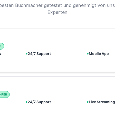
 besten Buchmacher getestet und genehmigt von uns
Experten
E
s
24/7 Support
Mobile App
HRER
24/7 Support
Live Streamin