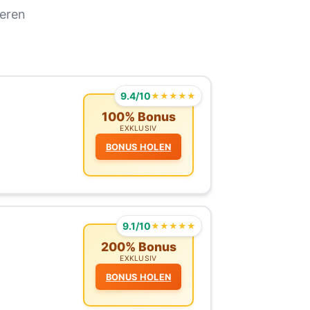
eren
9.4/10
★★★★★
100% Bonus
EXKLUSIV
BONUS HOLEN
9.1/10
★★★★★
200% Bonus
EXKLUSIV
g
BONUS HOLEN