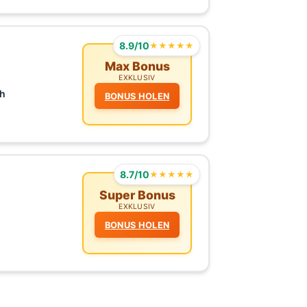
8.9/10
★★★★★
Max Bonus
EXKLUSIV
ch
BONUS HOLEN
8.7/10
★★★★★
Super Bonus
EXKLUSIV
BONUS HOLEN