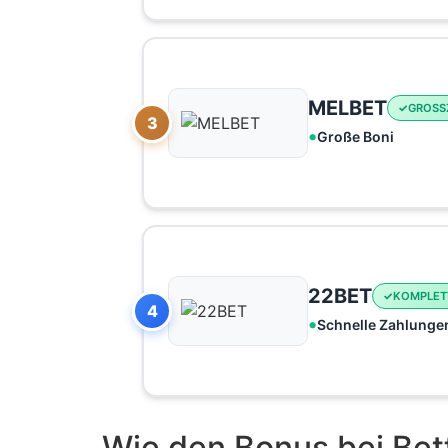
MELBET
GROSSZ
3
Große Boni
22BET
KOMPLET
4
Schnelle Zahlunge
Wie den Bonus bei Bet