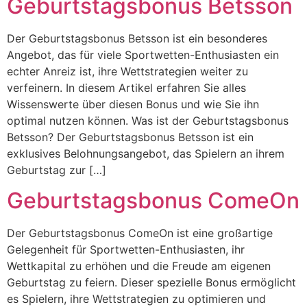
Geburtstagsbonus Betsson
Der Geburtstagsbonus Betsson ist ein besonderes
Angebot, das für viele Sportwetten-Enthusiasten ein
echter Anreiz ist, ihre Wettstrategien weiter zu
verfeinern. In diesem Artikel erfahren Sie alles
Wissenswerte über diesen Bonus und wie Sie ihn
optimal nutzen können. Was ist der Geburtstagsbonus
Betsson? Der Geburtstagsbonus Betsson ist ein
exklusives Belohnungsangebot, das Spielern an ihrem
Geburtstag zur […]
Geburtstagsbonus ComeOn
Der Geburtstagsbonus ComeOn ist eine großartige
Gelegenheit für Sportwetten-Enthusiasten, ihr
Wettkapital zu erhöhen und die Freude am eigenen
Geburtstag zu feiern. Dieser spezielle Bonus ermöglicht
es Spielern, ihre Wettstrategien zu optimieren und