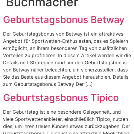
Buchmacher
Geburtstagsbonus Betway
Der Geburtstagsbonus von Betway ist ein attraktives
Angebot für Sportwetten-Enthusiasten, das es Spielern
ermöglicht, an ihrem besonderen Tag von zusätzlichen
Vorteilen zu profitieren. In diesem Artikel werden wir die
Details und Strategien rund um den Geburtstagsbonus
von Betway näher beleuchten, um sicherzustellen, dass
Sie das Beste aus diesem Angebot herausholen. Details
zum Geburtstagsbonus Betway Der […]
Geburtstagsbonus Tipico
Der Geburtstag ist eine besondere Gelegenheit, und
viele Sportwettenanbieter, einschließlich Tipico, nutzen
dies, um ihren treuen Kunden etwas zurückzugeben. Der
Geburtstagsbonus Tipico ist eine attraktive Möglichkeit,