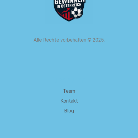
Alle Rechte vorbehalten
©
2025.
über uns
Team
Kontakt
Blog