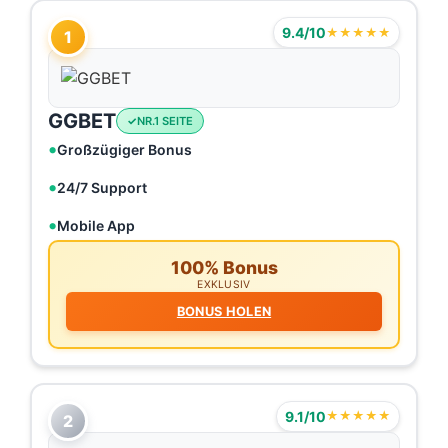
9.4/10
★★★★★
1
GGBET
NR.1 SEITE
Großzügiger Bonus
24/7 Support
Mobile App
100% Bonus
EXKLUSIV
BONUS HOLEN
9.1/10
★★★★★
2