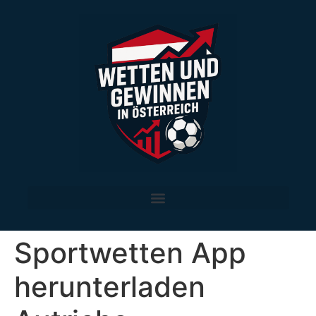
Sportwetten App
herunterladen