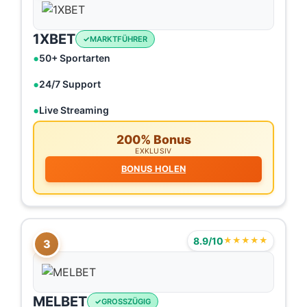
1XBET
MARKTFÜHRER
50+ Sportarten
24/7 Support
Live Streaming
200% Bonus
EXKLUSIV
BONUS HOLEN
8.9/10
★★★★★
3
MELBET
GROSSZÜGIG