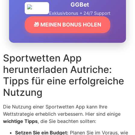
GGBet
Exklusivbonus + 24/7 Support
🎁 MEINEN BONUS HOLEN
Sportwetten App
herunterladen Autriche:
Tipps für eine erfolgreiche
Nutzung
Die Nutzung einer Sportwetten App kann Ihre
Wettstrategie erheblich verbessern. Hier sind einige
wichtige Tipps
, die Sie beachten sollten:
Setzen Sie ein Budget:
Planen Sie im Voraus, wie