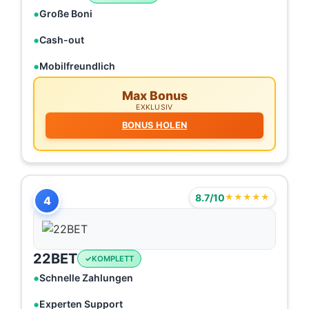
Große Boni
Cash-out
Mobilfreundlich
Max Bonus
EXKLUSIV
BONUS HOLEN
8.7/10
★★★★★
4
22BET
KOMPLETT
Schnelle Zahlungen
Experten Support