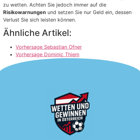
zu wetten. Achten Sie jedoch immer auf die
Risikowarnungen
und setzen Sie nur Geld ein, dessen
Verlust Sie sich leisten können.
Ähnliche Artikel:
Vorhersage Sebastian Ofner
Vorhersage Dominic Thiem