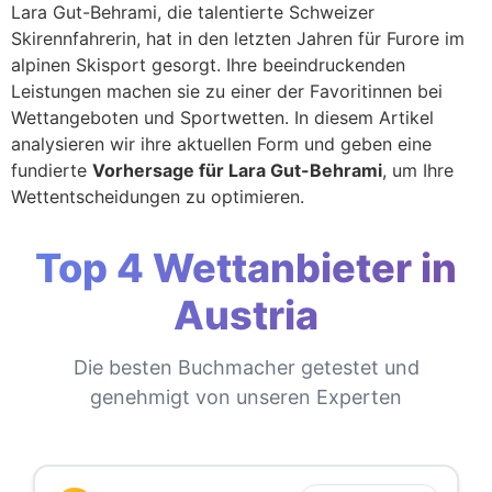
Lara Gut-Behrami, die talentierte Schweizer
Skirennfahrerin, hat in den letzten Jahren für Furore im
alpinen Skisport gesorgt. Ihre beeindruckenden
Leistungen machen sie zu einer der Favoritinnen bei
Wettangeboten und Sportwetten. In diesem Artikel
analysieren wir ihre aktuellen Form und geben eine
fundierte
Vorhersage für Lara Gut-Behrami
, um Ihre
Wettentscheidungen zu optimieren.
Top 4 Wettanbieter in
Austria
Die besten Buchmacher getestet und
genehmigt von unseren Experten