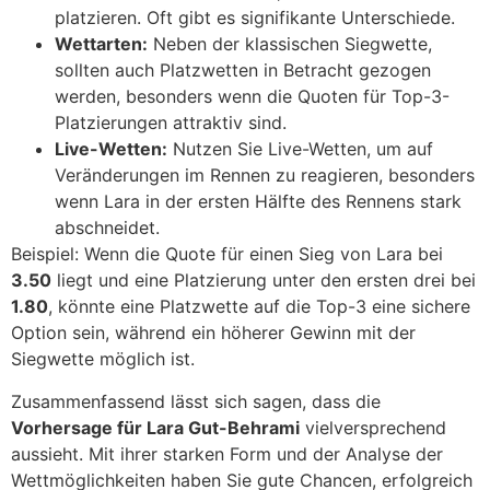
platzieren. Oft gibt es signifikante Unterschiede.
Wettarten:
Neben der klassischen Siegwette,
sollten auch Platzwetten in Betracht gezogen
werden, besonders wenn die Quoten für Top-3-
Platzierungen attraktiv sind.
Live-Wetten:
Nutzen Sie Live-Wetten, um auf
Veränderungen im Rennen zu reagieren, besonders
wenn Lara in der ersten Hälfte des Rennens stark
abschneidet.
Beispiel: Wenn die Quote für einen Sieg von Lara bei
3.50
liegt und eine Platzierung unter den ersten drei bei
1.80
, könnte eine Platzwette auf die Top-3 eine sichere
Option sein, während ein höherer Gewinn mit der
Siegwette möglich ist.
Zusammenfassend lässt sich sagen, dass die
Vorhersage für Lara Gut-Behrami
vielversprechend
aussieht. Mit ihrer starken Form und der Analyse der
Wettmöglichkeiten haben Sie gute Chancen, erfolgreich