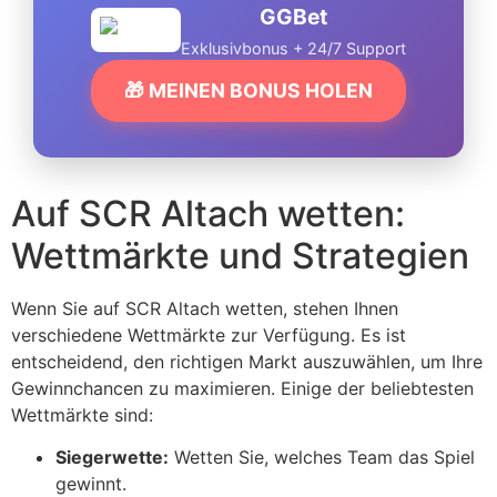
GGBet
Exklusivbonus + 24/7 Support
🎁 MEINEN BONUS HOLEN
Auf SCR Altach wetten:
Wettmärkte und Strategien
Wenn Sie auf SCR Altach wetten, stehen Ihnen
verschiedene Wettmärkte zur Verfügung. Es ist
entscheidend, den richtigen Markt auszuwählen, um Ihre
Gewinnchancen zu maximieren. Einige der beliebtesten
Wettmärkte sind:
Siegerwette:
Wetten Sie, welches Team das Spiel
gewinnt.