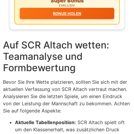
Super Bonus
EXKLUSIV
BONUS HOLEN
Auf SCR Altach wetten:
Teamanalyse und
Formbewertung
Bevor Sie Ihre Wette platzieren, sollten Sie sich mit der
aktuellen Verfassung von SCR Altach vertraut machen.
Analysieren Sie die letzten Spiele, um einen Eindruck
von der Leistung der Mannschaft zu bekommen. Achten
Sie auf folgende Aspekte:
Aktuelle Tabellenposition:
SCR Altach spielt oft
um den Klassenerhalt, was zusätzlichen Druck