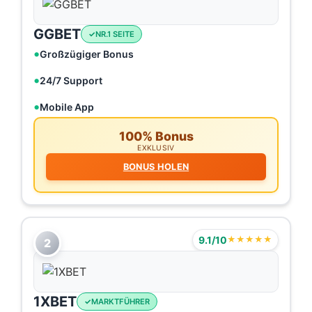
GGBET
NR.1 SEITE
Großzügiger Bonus
24/7 Support
Mobile App
100% Bonus
EXKLUSIV
BONUS HOLEN
9.1/10
★★★★★
2
1XBET
MARKTFÜHRER