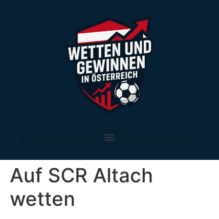
Auf SCR Altach
wetten