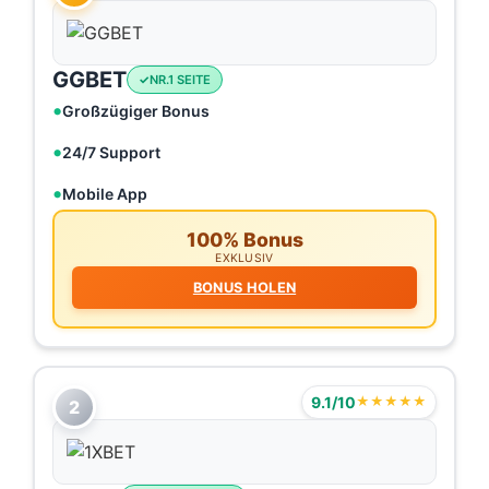
GGBET
NR.1 SEITE
Großzügiger Bonus
24/7 Support
Mobile App
100% Bonus
EXKLUSIV
BONUS HOLEN
9.1/10
★★★★★
2