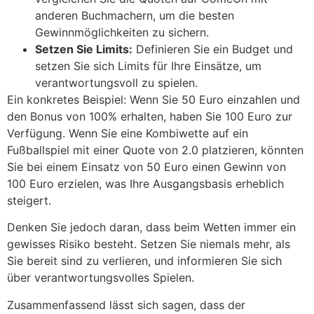
anderen Buchmachern, um die besten
Gewinnmöglichkeiten zu sichern.
Setzen Sie Limits:
Definieren Sie ein Budget und
setzen Sie sich Limits für Ihre Einsätze, um
verantwortungsvoll zu spielen.
Ein konkretes Beispiel: Wenn Sie 50 Euro einzahlen und
den Bonus von 100% erhalten, haben Sie 100 Euro zur
Verfügung. Wenn Sie eine Kombiwette auf ein
Fußballspiel mit einer Quote von 2.0 platzieren, könnten
Sie bei einem Einsatz von 50 Euro einen Gewinn von
100 Euro erzielen, was Ihre Ausgangsbasis erheblich
steigert.
Denken Sie jedoch daran, dass beim Wetten immer ein
gewisses Risiko besteht. Setzen Sie niemals mehr, als
Sie bereit sind zu verlieren, und informieren Sie sich
über verantwortungsvolles Spielen.
Zusammenfassend lässt sich sagen, dass der