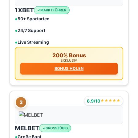
1XBET
MARKTFÜHRER
50+ Sportarten
24/7 Support
Live Streaming
200% Bonus
EXKLUSIV
BONUS HOLEN
8.9/10
★★★★★
3
MELBET
GROSSZÜGIG
Große Boni