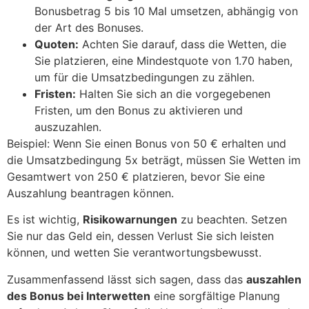
Bonusbetrag 5 bis 10 Mal umsetzen, abhängig von
der Art des Bonuses.
Quoten:
Achten Sie darauf, dass die Wetten, die
Sie platzieren, eine Mindestquote von 1.70 haben,
um für die Umsatzbedingungen zu zählen.
Fristen:
Halten Sie sich an die vorgegebenen
Fristen, um den Bonus zu aktivieren und
auszuzahlen.
Beispiel: Wenn Sie einen Bonus von 50 € erhalten und
die Umsatzbedingung 5x beträgt, müssen Sie Wetten im
Gesamtwert von 250 € platzieren, bevor Sie eine
Auszahlung beantragen können.
Es ist wichtig,
Risikowarnungen
zu beachten. Setzen
Sie nur das Geld ein, dessen Verlust Sie sich leisten
können, und wetten Sie verantwortungsbewusst.
Zusammenfassend lässt sich sagen, dass das
auszahlen
des Bonus bei Interwetten
eine sorgfältige Planung