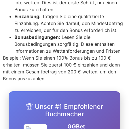
Interwetten. Dies ist der erste Schritt, um einen
Bonus zu erhalten.
Einzahlung:
Tätigen Sie eine qualifizierte
Einzahlung. Achten Sie darauf, den Mindestbetrag
zu erreichen, der für den Bonus erforderlich ist.
Bonusbedingungen:
Lesen Sie die
Bonusbedingungen sorgfältig. Diese enthalten
Informationen zu Wettanforderungen und Fristen.
Beispiel: Wenn Sie einen 100% Bonus bis zu 100 €
erhalten, müssen Sie zuerst 100 € einzahlen und dann
mit einem Gesamtbetrag von 200 € wetten, um den
Bonus auszuzahlen.
🏆 Unser #1 Empfohlener
Buchmacher
GGBet