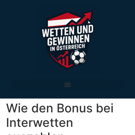
Wie den Bonus bei
Interwetten