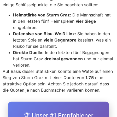
einige Schlüsselpunkte, die Sie beachten sollten:
Heimstärke von Sturm Graz:
Die Mannschaft hat
in den letzten fünf Heimspielen
vier Siege
eingefahren.
Defensive von Blau-Weiß Linz:
Sie haben in den
letzten Spielen
viele Gegentore
kassiert, was ein
Risiko für sie darstellt.
Direkte Duelle:
In den letzten fünf Begegnungen
hat Sturm Graz
dreimal gewonnen
und nur einmal
verloren.
Auf Basis dieser Statistiken könnte eine Wette auf einen
Sieg von Sturm Graz mit einer Quote von
1.75
eine
attraktive Option sein. Achten Sie jedoch darauf, dass
die Quoten je nach Buchmacher variieren können.
🏆 Unser #1 Empfohlener