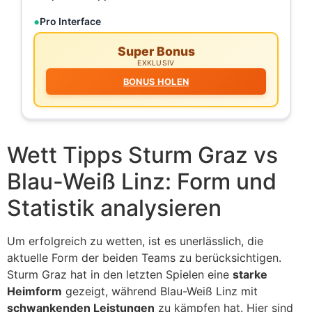
Pro Interface
Super Bonus
EXKLUSIV
BONUS HOLEN
Wett Tipps Sturm Graz vs
Blau-Weiß Linz: Form und
Statistik analysieren
Um erfolgreich zu wetten, ist es unerlässlich, die
aktuelle Form der beiden Teams zu berücksichtigen.
Sturm Graz hat in den letzten Spielen eine
starke
Heimform
gezeigt, während Blau-Weiß Linz mit
schwankenden Leistungen
zu kämpfen hat. Hier sind