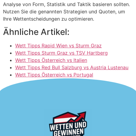
Analyse von Form, Statistik und Taktik basieren sollten.
Nutzen Sie die genannten Strategien und Quoten, um
Ihre Wettentscheidungen zu optimieren.
Ähnliche Artikel:
Wett Tipps Rapid Wien vs Sturm Graz
Wett Tipps Sturm Graz vs TSV Hartberg
Wett Tipps Österreich vs Italien
Wett Tipps Red Bull Salzburg vs Austria Lustenau
Wett Tipps Österreich vs Portugal