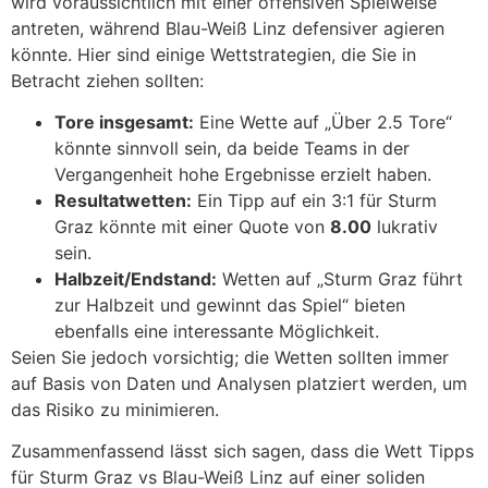
wird voraussichtlich mit einer offensiven Spielweise
antreten, während Blau-Weiß Linz defensiver agieren
könnte. Hier sind einige Wettstrategien, die Sie in
Betracht ziehen sollten:
Tore insgesamt:
Eine Wette auf „Über 2.5 Tore“
könnte sinnvoll sein, da beide Teams in der
Vergangenheit hohe Ergebnisse erzielt haben.
Resultatwetten:
Ein Tipp auf ein 3:1 für Sturm
Graz könnte mit einer Quote von
8.00
lukrativ
sein.
Halbzeit/Endstand:
Wetten auf „Sturm Graz führt
zur Halbzeit und gewinnt das Spiel“ bieten
ebenfalls eine interessante Möglichkeit.
Seien Sie jedoch vorsichtig; die Wetten sollten immer
auf Basis von Daten und Analysen platziert werden, um
das Risiko zu minimieren.
Zusammenfassend lässt sich sagen, dass die Wett Tipps
für Sturm Graz vs Blau-Weiß Linz auf einer soliden