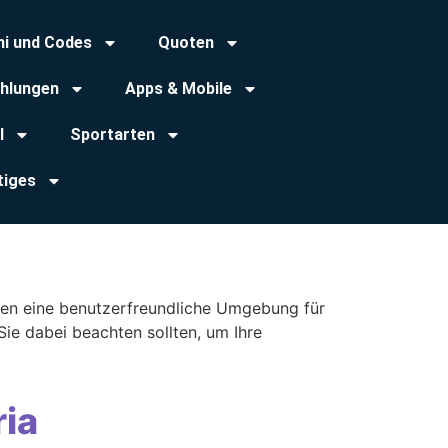
ni und Codes
Quoten
hlungen
Apps & Mobile
l
Sportarten
tiges
eten eine benutzerfreundliche Umgebung für
Sie dabei beachten sollten, um Ihre
ria