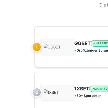
Die
GGBET
NR.1 SEIT
1
Großzügiger Bonu
1XBET
MARKTFÜ
2
50+ Sportarten