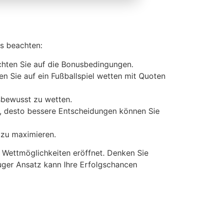
ps beachten:
chten Sie auf die Bonusbedingungen.
en Sie auf ein Fußballspiel wetten mit Quoten
gsbewusst zu wetten.
d, desto bessere Entscheidungen können Sie
 zu maximieren.
n Wettmöglichkeiten eröffnet. Denken Sie
uger Ansatz kann Ihre Erfolgschancen