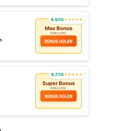
8.9/10
★★★★★
Max Bonus
EXKLUSIV
ch
BONUS HOLEN
8.7/10
★★★★★
Super Bonus
EXKLUSIV
BONUS HOLEN
g