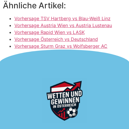
Ähnliche Artikel:
Vorhersage TSV Hartberg vs Blau-Weiß Linz
Vorhersage Austria Wien vs Austria Lustenau
Vorhersage Rapid Wien vs LASK
Vorhersage Österreich vs Deutschland
Vorhersage Sturm Graz vs Wolfsberger AC