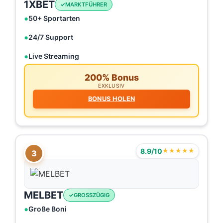
1XBET
MARKTFÜHRER
50+ Sportarten
24/7 Support
Live Streaming
200% Bonus
EXKLUSIV
BONUS HOLEN
8.9/10
★★★★★
3
MELBET
GROSSZÜGIG
Große Boni