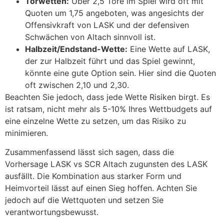
Torwetten:
Über 2,5 Tore im Spiel wird oft mit
Quoten um 1,75 angeboten, was angesichts der
Offensivkraft von LASK und der defensiven
Schwächen von Altach sinnvoll ist.
Halbzeit/Endstand-Wette:
Eine Wette auf LASK,
der zur Halbzeit führt und das Spiel gewinnt,
könnte eine gute Option sein. Hier sind die Quoten
oft zwischen 2,10 und 2,30.
Beachten Sie jedoch, dass jede Wette Risiken birgt. Es
ist ratsam, nicht mehr als 5-10% Ihres Wettbudgets auf
eine einzelne Wette zu setzen, um das Risiko zu
minimieren.
Zusammenfassend lässt sich sagen, dass die
Vorhersage LASK vs SCR Altach zugunsten des LASK
ausfällt. Die Kombination aus starker Form und
Heimvorteil lässt auf einen Sieg hoffen. Achten Sie
jedoch auf die Wettquoten und setzen Sie
verantwortungsbewusst.