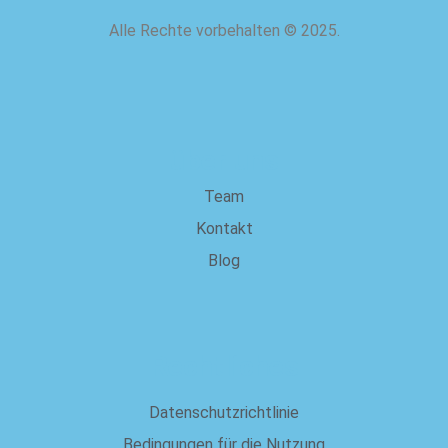
Alle Rechte vorbehalten
©
2025.
über uns
Team
Kontakt
Blog
Rechtliches
Datenschutzrichtlinie
Bedingungen für die Nutzung