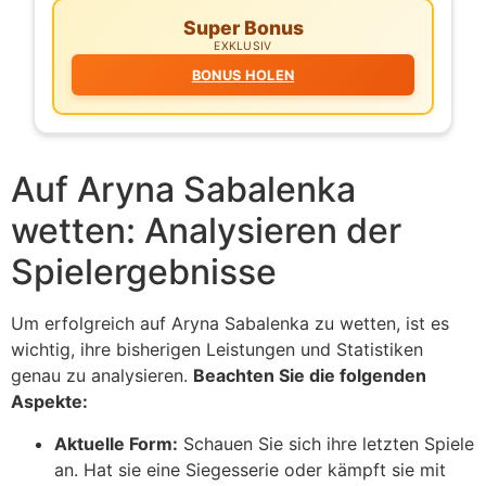
Super Bonus
EXKLUSIV
BONUS HOLEN
Auf Aryna Sabalenka
wetten: Analysieren der
Spielergebnisse
Um erfolgreich auf Aryna Sabalenka zu wetten, ist es
wichtig, ihre bisherigen Leistungen und Statistiken
genau zu analysieren.
Beachten Sie die folgenden
Aspekte:
Aktuelle Form:
Schauen Sie sich ihre letzten Spiele
an. Hat sie eine Siegesserie oder kämpft sie mit