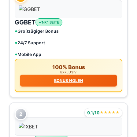
GGBET
NR.1 SEITE
Großzügiger Bonus
24/7 Support
Mobile App
100% Bonus
EXKLUSIV
BONUS HOLEN
9.1/10
★★★★★
2