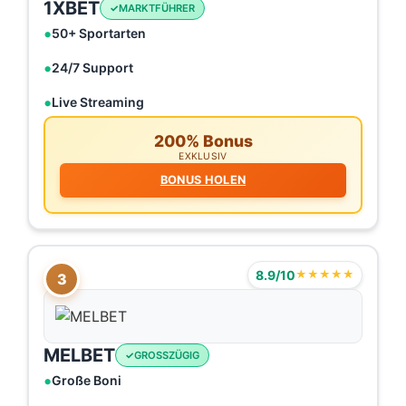
1XBET
MARKTFÜHRER
50+ Sportarten
24/7 Support
Live Streaming
200% Bonus
EXKLUSIV
BONUS HOLEN
8.9/10
★★★★★
3
MELBET
GROSSZÜGIG
Große Boni