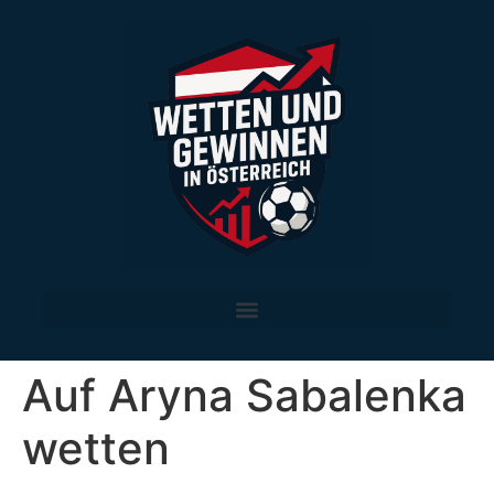
Auf Aryna Sabalenka
wetten