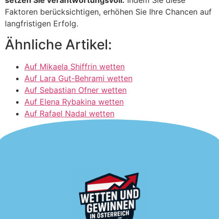
setzen Sie verantwortungsvoll.
Indem Sie diese
Faktoren berücksichtigen, erhöhen Sie Ihre Chancen auf
langfristigen Erfolg.
Ähnliche Artikel:
Auf Mikaela Shiffrin wetten
Auf Lara Gut-Behrami wetten
Auf Sebastian Ofner wetten
Auf Elena Rybakina wetten
Auf Rafael Nadal wetten