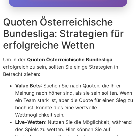
Quoten Österreichische
Bundesliga: Strategien für
erfolgreiche Wetten
Um in der
Quoten Österreichische Bundesliga
erfolgreich zu sein, sollten Sie einige Strategien in
Betracht ziehen:
Value Bets
: Suchen Sie nach Quoten, die Ihrer
Meinung nach höher sind, als sie sein sollten. Wenn
ein Team stark ist, aber die Quote für einen Sieg zu
hoch ist, könnte dies eine wertvolle
Wettmöglichkeit sein.
Live-Wetten
: Nutzen Sie die Möglichkeit, während
des Spiels zu wetten. Hier können Sie auf