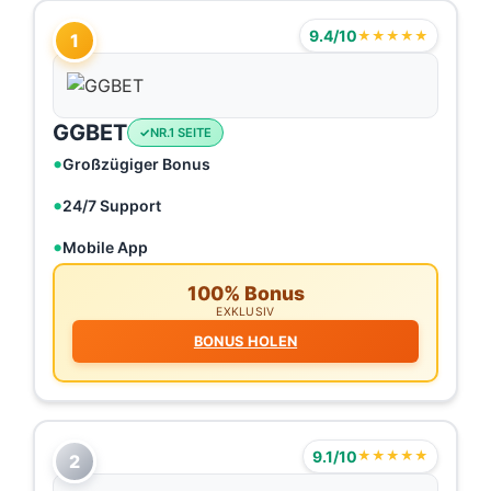
9.4/10
★★★★★
1
GGBET
NR.1 SEITE
Großzügiger Bonus
24/7 Support
Mobile App
100% Bonus
EXKLUSIV
BONUS HOLEN
9.1/10
★★★★★
2