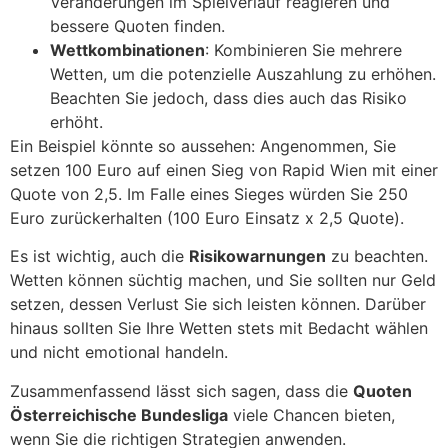
Veränderungen im Spielverlauf reagieren und
bessere Quoten finden.
Wettkombinationen
: Kombinieren Sie mehrere
Wetten, um die potenzielle Auszahlung zu erhöhen.
Beachten Sie jedoch, dass dies auch das Risiko
erhöht.
Ein Beispiel könnte so aussehen: Angenommen, Sie
setzen 100 Euro auf einen Sieg von Rapid Wien mit einer
Quote von 2,5. Im Falle eines Sieges würden Sie 250
Euro zurückerhalten (100 Euro Einsatz x 2,5 Quote).
Es ist wichtig, auch die
Risikowarnungen
zu beachten.
Wetten können süchtig machen, und Sie sollten nur Geld
setzen, dessen Verlust Sie sich leisten können. Darüber
hinaus sollten Sie Ihre Wetten stets mit Bedacht wählen
und nicht emotional handeln.
Zusammenfassend lässt sich sagen, dass die
Quoten
Österreichische Bundesliga
viele Chancen bieten,
wenn Sie die richtigen Strategien anwenden.