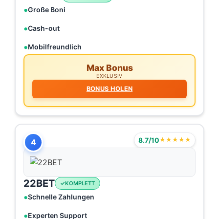
Große Boni
Cash-out
Mobilfreundlich
Max Bonus
EXKLUSIV
BONUS HOLEN
8.7/10
★★★★★
4
22BET
KOMPLETT
Schnelle Zahlungen
Experten Support