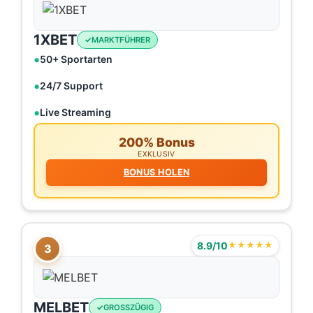
1XBET
MARKTFÜHRER
50+ Sportarten
24/7 Support
Live Streaming
200% Bonus
EXKLUSIV
BONUS HOLEN
8.9/10
★★★★★
3
MELBET
GROSSZÜGIG