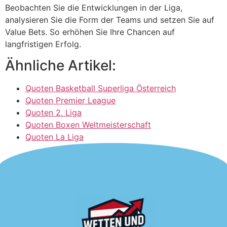
Beobachten Sie die Entwicklungen in der Liga,
analysieren Sie die Form der Teams und setzen Sie auf
Value Bets. So erhöhen Sie Ihre Chancen auf
langfristigen Erfolg.
Ähnliche Artikel:
Quoten Basketball Superliga Österreich
Quoten Premier League
Quoten 2. Liga
Quoten Boxen Weltmeisterschaft
Quoten La Liga