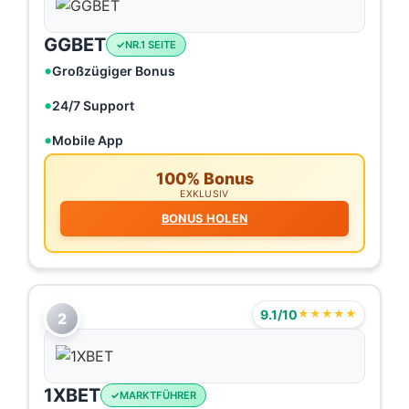
GGBET
NR.1 SEITE
Großzügiger Bonus
24/7 Support
Mobile App
100% Bonus
EXKLUSIV
BONUS HOLEN
9.1/10
★★★★★
2
1XBET
MARKTFÜHRER