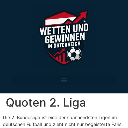
Quoten 2. Liga
Die 2. Bundesliga ist eine der spannendsten Ligen im
deutschen Fußball und zieht nicht nur begeisterte Fans,