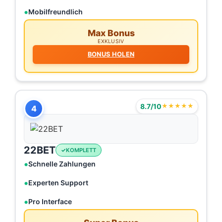
Mobilfreundlich
Max Bonus
EXKLUSIV
BONUS HOLEN
8.7/10
★★★★★
4
22BET
KOMPLETT
Schnelle Zahlungen
Experten Support
Pro Interface