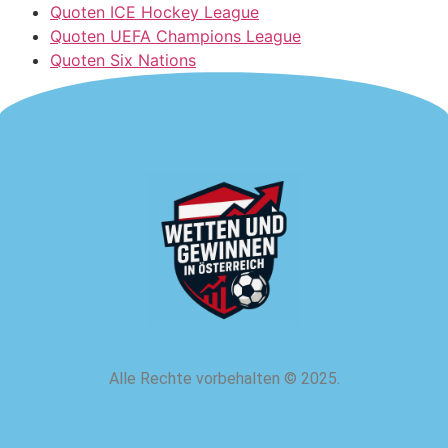
Quoten ICE Hockey League
Quoten UEFA Champions League
Quoten Six Nations
Alle Rechte vorbehalten
©
2025.