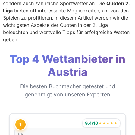
sondern auch zahlreiche Sportwetter an. Die
Quoten 2.
Liga
bieten oft interessante Möglichkeiten, um von den
Spielen zu profitieren. In diesem Artikel werden wir die
wichtigsten Aspekte der Quoten in der 2. Liga
beleuchten und wertvolle Tipps für erfolgreiche Wetten
geben.
Top 4 Wettanbieter in
Austria
Die besten Buchmacher getestet und
genehmigt von unseren Experten
9.4/10
★★★★★
1