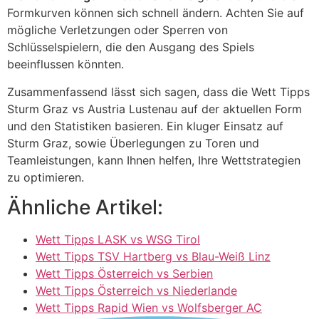
Formkurven können sich schnell ändern. Achten Sie auf
mögliche Verletzungen oder Sperren von
Schlüsselspielern, die den Ausgang des Spiels
beeinflussen könnten.
Zusammenfassend lässt sich sagen, dass die Wett Tipps
Sturm Graz vs Austria Lustenau auf der aktuellen Form
und den Statistiken basieren. Ein kluger Einsatz auf
Sturm Graz, sowie Überlegungen zu Toren und
Teamleistungen, kann Ihnen helfen, Ihre Wettstrategien
zu optimieren.
Ähnliche Artikel:
Wett Tipps LASK vs WSG Tirol
Wett Tipps TSV Hartberg vs Blau-Weiß Linz
Wett Tipps Österreich vs Serbien
Wett Tipps Österreich vs Niederlande
Wett Tipps Rapid Wien vs Wolfsberger AC