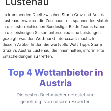
Lustenau
Im kommenden Duell zwischen Sturm Graz und Austria
Lustenau erwarten die Zuschauer ein spannendes Match
in der österreichischen Bundesliga. Beide Teams haben
in der bisherigen Saison unterschiedliche Leistungen
gezeigt, was den Wettmarkt interessant macht. In
diesem Artikel finden Sie wertvolle Wett Tipps Sturm
Graz vs Austria Lustenau, die Ihnen helfen, informierte
Entscheidungen zu treffen.
Top 4 Wettanbieter in
Austria
Die besten Buchmacher getestet und
genehmigt von unseren Experten