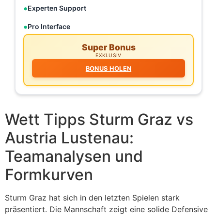
Experten Support
Pro Interface
Super Bonus
EXKLUSIV
BONUS HOLEN
Wett Tipps Sturm Graz vs
Austria Lustenau:
Teamanalysen und
Formkurven
Sturm Graz hat sich in den letzten Spielen stark
präsentiert. Die Mannschaft zeigt eine solide Defensive