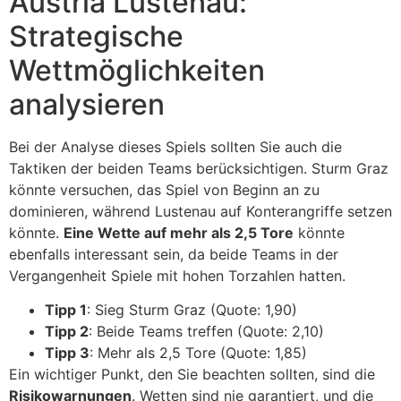
Austria Lustenau:
Strategische
Wettmöglichkeiten
analysieren
Bei der Analyse dieses Spiels sollten Sie auch die
Taktiken der beiden Teams berücksichtigen. Sturm Graz
könnte versuchen, das Spiel von Beginn an zu
dominieren, während Lustenau auf Konterangriffe setzen
könnte.
Eine Wette auf mehr als 2,5 Tore
könnte
ebenfalls interessant sein, da beide Teams in der
Vergangenheit Spiele mit hohen Torzahlen hatten.
Tipp 1
: Sieg Sturm Graz (Quote: 1,90)
Tipp 2
: Beide Teams treffen (Quote: 2,10)
Tipp 3
: Mehr als 2,5 Tore (Quote: 1,85)
Ein wichtiger Punkt, den Sie beachten sollten, sind die
Risikowarnungen
. Wetten sind nie garantiert, und die