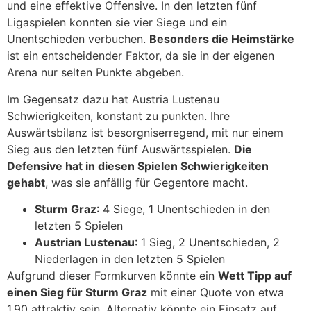
und eine effektive Offensive. In den letzten fünf
Ligaspielen konnten sie vier Siege und ein
Unentschieden verbuchen.
Besonders die Heimstärke
ist ein entscheidender Faktor, da sie in der eigenen
Arena nur selten Punkte abgeben.
Im Gegensatz dazu hat Austria Lustenau
Schwierigkeiten, konstant zu punkten. Ihre
Auswärtsbilanz ist besorgniserregend, mit nur einem
Sieg aus den letzten fünf Auswärtsspielen.
Die
Defensive hat in diesen Spielen Schwierigkeiten
gehabt
, was sie anfällig für Gegentore macht.
Sturm Graz
: 4 Siege, 1 Unentschieden in den
letzten 5 Spielen
Austrian Lustenau
: 1 Sieg, 2 Unentschieden, 2
Niederlagen in den letzten 5 Spielen
Aufgrund dieser Formkurven könnte ein
Wett Tipp auf
einen Sieg für Sturm Graz
mit einer Quote von etwa
1,90 attraktiv sein. Alternativ könnte ein Einsatz auf