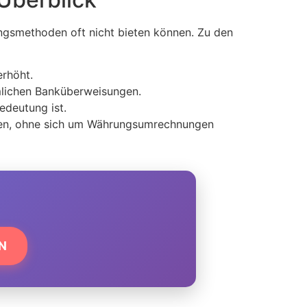
lungsmethoden oft nicht bieten können. Zu den
rhöht.
mlichen Banküberweisungen.
edeutung ist.
ten, ohne sich um Währungsumrechnungen
N