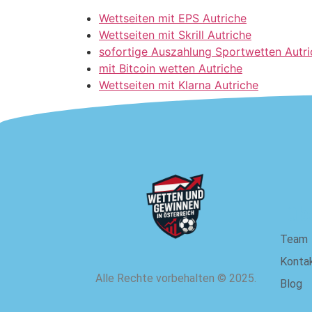
Wettseiten mit EPS Autriche
Wettseiten mit Skrill Autriche
sofortige Auszahlung Sportwetten Autri
mit Bitcoin wetten Autriche
Wettseiten mit Klarna Autriche
üb
Team
Konta
Alle Rechte vorbehalten
©
2025.
Blog