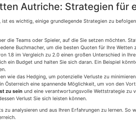
ten Autriche: Strategien für 
st es wichtig, einige grundlegende Strategien zu befolgen. 
ber die Teams oder Spieler, auf die Sie setzen möchten. St
edene Buchmacher, um die besten Quoten für Ihre Wetten zu
von 1.8 im Vergleich zu 2.0 einen großen Unterschied in I
ch ein Budget und halten Sie sich daran. Ein Beispiel könn
en.
en wie das Hedging, um potenzielle Verluste zu minimieren
n Österreich eine spannende Möglichkeit, um von den Vortei
st zu sein
und eine verantwortungsvolle Wettstrategie zu v
essen Verlust Sie sich leisten können.
ts zu analysieren und aus Ihren Erfahrungen zu lernen. So we
rreich.