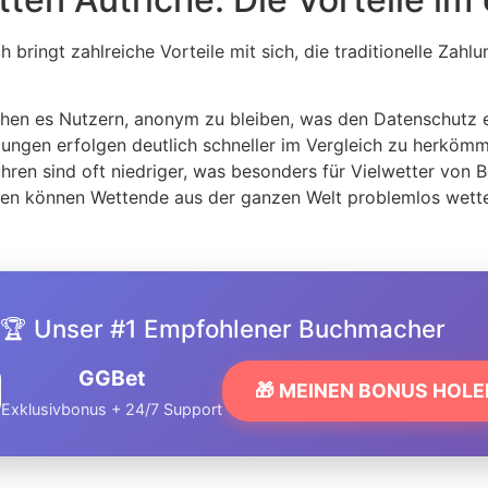
bringt zahlreiche Vorteile mit sich, die traditionelle Zah
en es Nutzern, anonym zu bleiben, was den Datenschutz e
ungen erfolgen deutlich schneller im Vergleich zu herköm
ren sind oft niedriger, was besonders für Vielwetter von B
en können Wettende aus der ganzen Welt problemlos wet
🏆 Unser #1 Empfohlener Buchmacher
GGBet
🎁 MEINEN BONUS HOLE
Exklusivbonus + 24/7 Support