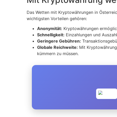
Das Wetten mit Kryptowährungen in Österreich 
wichtigsten Vorteilen gehören:
Anonymität:
Kryptowährungen ermöglich
Schnelligkeit:
Einzahlungen und Auszahl
Geringere Gebühren:
Transaktionsgebüh
Globale Reichweite:
Mit Kryptowährung
kümmern zu müssen.