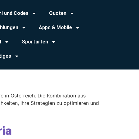
ni und Codes
Quoten
hlungen
Apps & Mobile
l
Sportarten
tiges
 in Österreich. Die Kombination aus
hkeiten, ihre Strategien zu optimieren und
ria