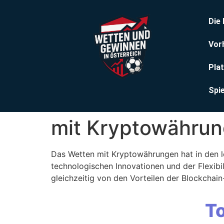
Die
Vor
Pla
Spi
mit Kryptowährun
Das Wetten mit Kryptowährungen hat in den l
technologischen Innovationen und der Flexibi
gleichzeitig von den Vorteilen der Blockchain
To