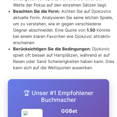
Wette der Fokus auf den einzelnen Sätzen liegt.
Beachten Sie die Form:
Achten Sie auf Djokovics
aktuelle Form. Analysieren Sie seine letzten Spiele,
um zu verstehen, wie er gegen verschiedene
Gegner abschneidet. Eine Quote von
1.50
könnte
bei einem klaren Favoriten wie Djokovic attraktiv
erscheinen.
Berücksichtigen Sie die Bedingungen:
Djokovic
spielt oft besser auf Hartplätzen, während er auf
Rasen oder Sand Schwierigkeiten haben kann. Dies
kann sich auf die Wettquoten auswirken.
🏆 Unser #1 Empfohlener
Buchmacher
GGBet