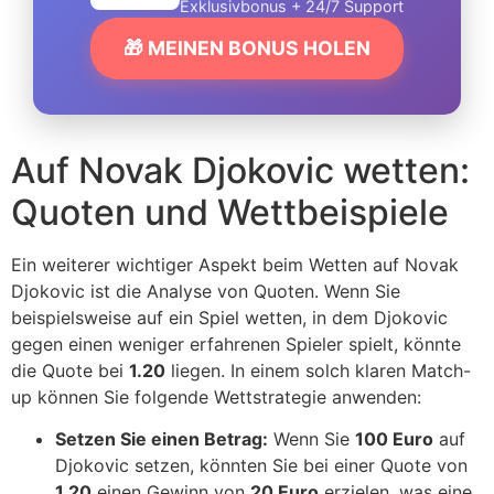
Exklusivbonus + 24/7 Support
🎁 MEINEN BONUS HOLEN
Auf Novak Djokovic wetten:
Quoten und Wettbeispiele
Ein weiterer wichtiger Aspekt beim Wetten auf Novak
Djokovic ist die Analyse von Quoten. Wenn Sie
beispielsweise auf ein Spiel wetten, in dem Djokovic
gegen einen weniger erfahrenen Spieler spielt, könnte
die Quote bei
1.20
liegen. In einem solch klaren Match-
up können Sie folgende Wettstrategie anwenden:
Setzen Sie einen Betrag:
Wenn Sie
100 Euro
auf
Djokovic setzen, könnten Sie bei einer Quote von
1.20
einen Gewinn von
20 Euro
erzielen, was eine