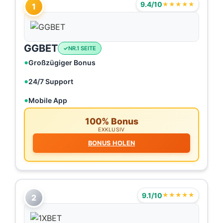
9.4/10
★★★★★
1
GGBET
NR.1 SEITE
Großzügiger Bonus
24/7 Support
Mobile App
100% Bonus
EXKLUSIV
BONUS HOLEN
9.1/10
★★★★★
2