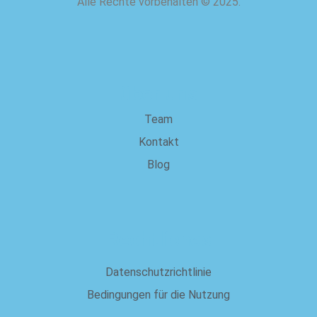
Alle Rechte vorbehalten
©
2025.
über uns
Team
Kontakt
Blog
Rechtliches
Datenschutzrichtlinie
Bedingungen für die Nutzung