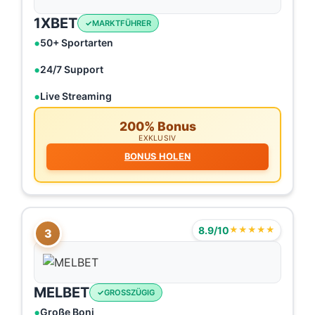
1XBET
MARKTFÜHRER
50+ Sportarten
24/7 Support
Live Streaming
200% Bonus
EXKLUSIV
BONUS HOLEN
8.9/10
★★★★★
3
MELBET
GROSSZÜGIG
Große Boni