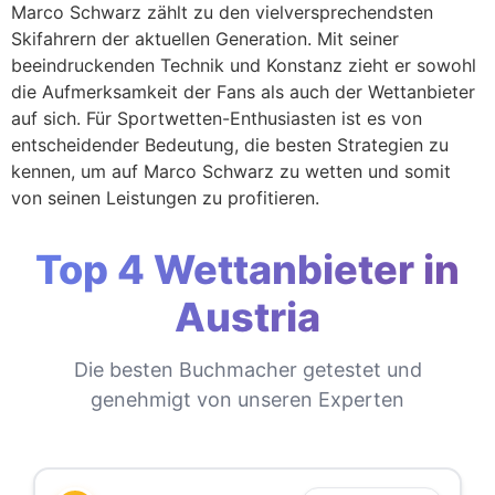
Marco Schwarz zählt zu den vielversprechendsten
Skifahrern der aktuellen Generation. Mit seiner
beeindruckenden Technik und Konstanz zieht er sowohl
die Aufmerksamkeit der Fans als auch der Wettanbieter
auf sich. Für Sportwetten-Enthusiasten ist es von
entscheidender Bedeutung, die besten Strategien zu
kennen, um auf Marco Schwarz zu wetten und somit
von seinen Leistungen zu profitieren.
Top 4 Wettanbieter in
Austria
Die besten Buchmacher getestet und
genehmigt von unseren Experten