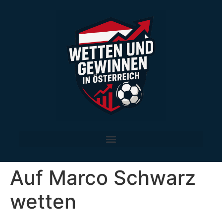
Auf Marco Schwarz
wetten