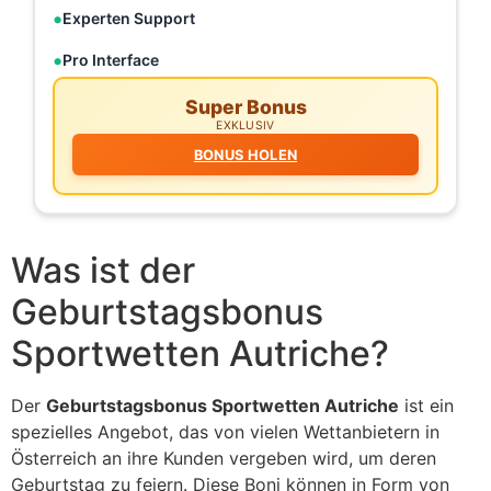
Experten Support
Pro Interface
Super Bonus
EXKLUSIV
BONUS HOLEN
Was ist der
Geburtstagsbonus
Sportwetten Autriche?
Der
Geburtstagsbonus Sportwetten Autriche
ist ein
spezielles Angebot, das von vielen Wettanbietern in
Österreich an ihre Kunden vergeben wird, um deren
Geburtstag zu feiern. Diese Boni können in Form von