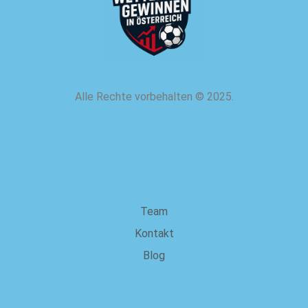
Alle Rechte vorbehalten
©
2025.
über uns
Team
Kontakt
Blog