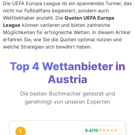
Die UEFA Europa League ist ein spannendes Turnier, das
nicht nur Fußballfans begeistert, sondern auch
Wettliebhaber anzieht. Die
Quoten UEFA Europa
League
können variieren und bieten zahlreiche
Möglichkeiten für erfolgreiche Wetten. In diesem Artikel
erfahren Sie, wie Sie die Quoten optimal nutzen und
welche Strategien sich bewährt haben.
Top 4 Wettanbieter in
Austria
Die besten Buchmacher getestet und
genehmigt von unseren Experten
9.4/10
★★★★★
1