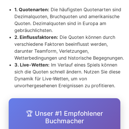
1. Quotenarten:
Die häufigsten Quotenarten sind
Dezimalquoten, Bruchquoten und amerikanische
Quoten. Dezimalquoten sind in Europa am
gebräuchlichsten.
2. Einflussfaktoren:
Die Quoten können durch
verschiedene Faktoren beeinflusst werden,
darunter Teamform, Verletzungen,
Wetterbedingungen und historische Begegnungen.
3. Live-Wetten:
Im Verlauf eines Spiels können
sich die Quoten schnell ändern. Nutzen Sie diese
Dynamik für Live-Wetten, um von
unvorhergesehenen Ereignissen zu profitieren.
🏆 Unser #1 Empfohlener
Buchmacher