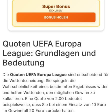
Super Bonus
EXKLUSIV
BONUS HOLEN
Quoten UEFA Europa
League: Grundlagen und
Bedeutung
Die
Quoten UEFA Europa League
sind entscheidend für
die Wettentscheidung. Sie spiegeln die
Wahrscheinlichkeit eines bestimmten Ergebnisses wider
und helfen Wettenden, den möglichen Gewinn zu
kalkulieren. Eine Quote von 2.00 bedeutet
beispielsweise, dass Sie bei einem Einsatz von 10 Euro
im Gewinnfall 20 Euro zurückerhalten.