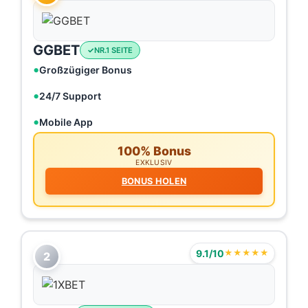
GGBET
NR.1 SEITE
Großzügiger Bonus
24/7 Support
Mobile App
100% Bonus
EXKLUSIV
BONUS HOLEN
9.1/10
★★★★★
2