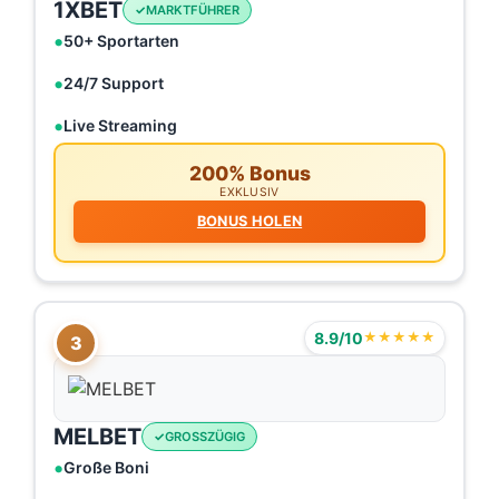
1XBET
MARKTFÜHRER
50+ Sportarten
24/7 Support
Live Streaming
200% Bonus
EXKLUSIV
BONUS HOLEN
8.9/10
★★★★★
3
MELBET
GROSSZÜGIG
Große Boni