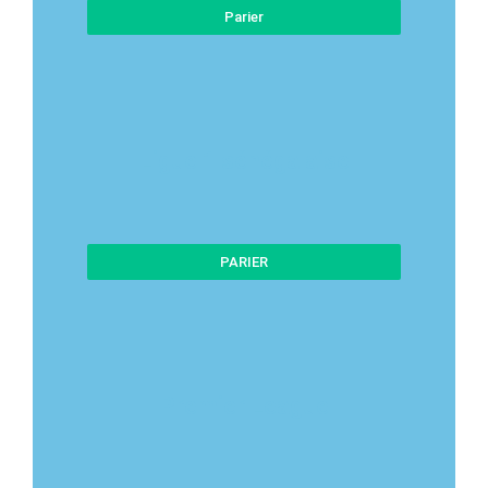
Parier
Ligue 1 sénégalaise
PARIER
Premier League