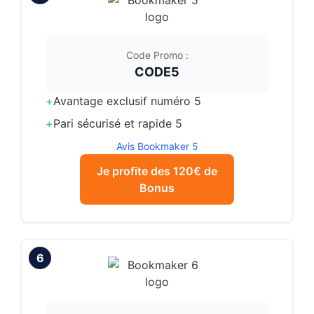
Code Promo :
CODE5
+
Avantage exclusif numéro 5
+
Pari sécurisé et rapide 5
Avis Bookmaker 5
Je profite des 120€ de
Bonus
6