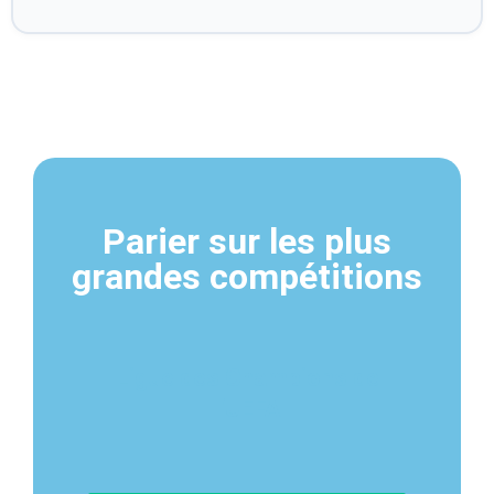
Parier sur les plus
grandes compétitions
Ligue des Champions de
l'UEFA