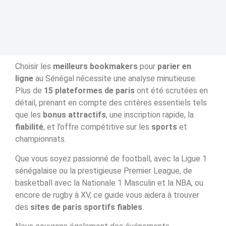
Choisir les
meilleurs bookmakers
pour
parier en
ligne
au Sénégal nécessite une analyse minutieuse.
Plus de
15 plateformes de paris
ont été scrutées en
détail, prenant en compte des critères essentiels tels
que les
bonus attractifs
, une inscription rapide, la
fiabilité
, et l’offre compétitive sur les
sports
et
championnats.
Que vous soyez passionné de football, avec la Ligue 1
sénégalaise ou la prestigieuse Premier League, de
basketball avec la Nationale 1 Masculin et la NBA, ou
encore de rugby à XV, ce guide vous aidera à trouver
des
sites de paris sportifs fiables
.