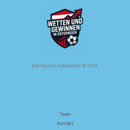
Alle Rechte vorbehalten
©
2025.
über uns
Team
Kontakt