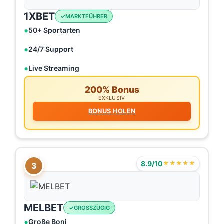
1XBET
MARKTFÜHRER
50+ Sportarten
24/7 Support
Live Streaming
200% Bonus
EXKLUSIV
BONUS HOLEN
8.9/10
★★★★★
3
MELBET
GROSSZÜGIG
Große Boni