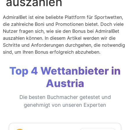
auszahlen
AdmiralBet ist eine beliebte Plattform für Sportwetten,
die zahlreiche Boni und Promotionen bietet. Doch viele
Nutzer fragen sich, wie sie den Bonus bei AdmiralBet
auszahlen können. In diesem Artikel werden wir die
Schritte und Anforderungen durchgehen, die notwendig
sind, um Ihren Bonus erfolgreich abzuheben.
Top 4 Wettanbieter in
Austria
Die besten Buchmacher getestet und
genehmigt von unseren Experten