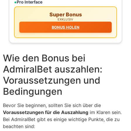
Pro Interface
Super Bonus
EXKLUSIV
BONUS HOLEN
Wie den Bonus bei
AdmiralBet auszahlen:
Voraussetzungen und
Bedingungen
Bevor Sie beginnen, sollten Sie sich über die
Voraussetzungen für die Auszahlung
im Klaren sein.
Bei AdmiralBet gibt es einige wichtige Punkte, die zu
beachten sind: