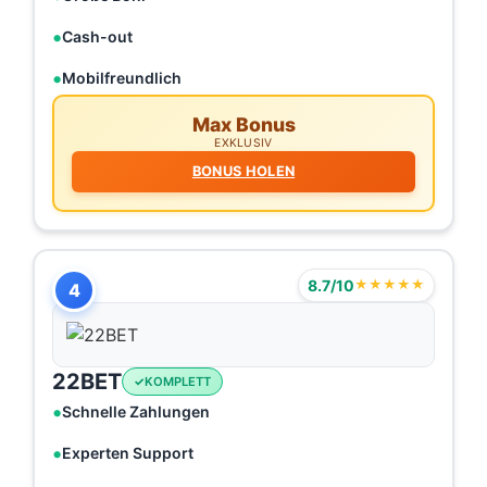
Cash-out
Mobilfreundlich
Max Bonus
EXKLUSIV
BONUS HOLEN
8.7/10
★★★★★
4
22BET
KOMPLETT
Schnelle Zahlungen
Experten Support