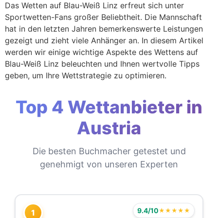
Das Wetten auf Blau-Weiß Linz erfreut sich unter
Sportwetten-Fans großer Beliebtheit. Die Mannschaft
hat in den letzten Jahren bemerkenswerte Leistungen
gezeigt und zieht viele Anhänger an. In diesem Artikel
werden wir einige wichtige Aspekte des Wettens auf
Blau-Weiß Linz beleuchten und Ihnen wertvolle Tipps
geben, um Ihre Wettstrategie zu optimieren.
Top 4 Wettanbieter in
Austria
Die besten Buchmacher getestet und
genehmigt von unseren Experten
9.4/10
★★★★★
1