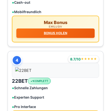
Cash-out
Mobilfreundlich
Max Bonus
EXKLUSIV
BONUS HOLEN
8.7/10
★★★★★
4
22BET
KOMPLETT
Schnelle Zahlungen
Experten Support
Pro Interface