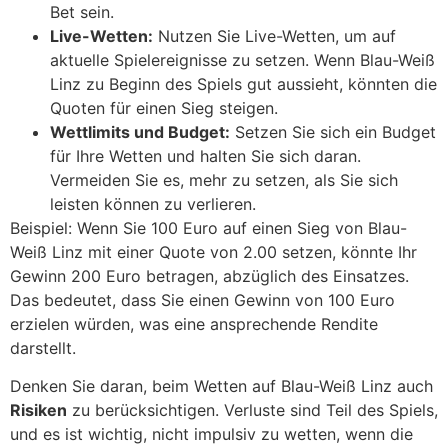
Bet sein.
Live-Wetten:
Nutzen Sie Live-Wetten, um auf
aktuelle Spielereignisse zu setzen. Wenn Blau-Weiß
Linz zu Beginn des Spiels gut aussieht, könnten die
Quoten für einen Sieg steigen.
Wettlimits und Budget:
Setzen Sie sich ein Budget
für Ihre Wetten und halten Sie sich daran.
Vermeiden Sie es, mehr zu setzen, als Sie sich
leisten können zu verlieren.
Beispiel: Wenn Sie 100 Euro auf einen Sieg von Blau-
Weiß Linz mit einer Quote von 2.00 setzen, könnte Ihr
Gewinn 200 Euro betragen, abzüglich des Einsatzes.
Das bedeutet, dass Sie einen Gewinn von 100 Euro
erzielen würden, was eine ansprechende Rendite
darstellt.
Denken Sie daran, beim Wetten auf Blau-Weiß Linz auch
Risiken
zu berücksichtigen. Verluste sind Teil des Spiels,
und es ist wichtig, nicht impulsiv zu wetten, wenn die