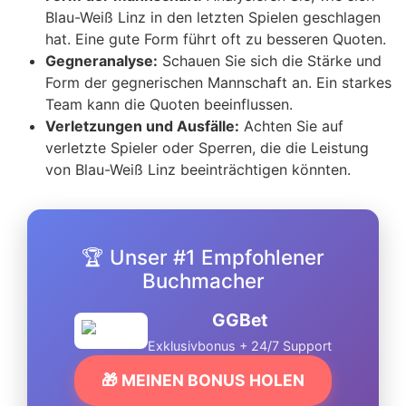
Blau-Weiß Linz in den letzten Spielen geschlagen
hat. Eine gute Form führt oft zu besseren Quoten.
Gegneranalyse:
Schauen Sie sich die Stärke und
Form der gegnerischen Mannschaft an. Ein starkes
Team kann die Quoten beeinflussen.
Verletzungen und Ausfälle:
Achten Sie auf
verletzte Spieler oder Sperren, die die Leistung
von Blau-Weiß Linz beeinträchtigen könnten.
🏆 Unser #1 Empfohlener
Buchmacher
GGBet
Exklusivbonus + 24/7 Support
🎁 MEINEN BONUS HOLEN