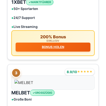
1XBET
MARKTFÜHRER
50+ Sportarten
24/7 Support
Live Streaming
200% Bonus
EXKLUSIV
BONUS HOLEN
8.9/10
★★★★★
3
MELBET
GROSSZÜGIG
Große Boni