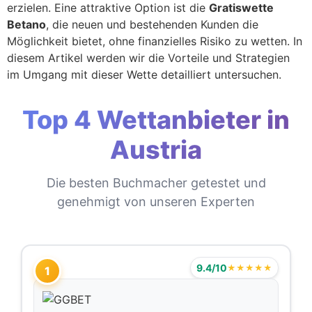
erzielen. Eine attraktive Option ist die
Gratiswette
Betano
, die neuen und bestehenden Kunden die
Möglichkeit bietet, ohne finanzielles Risiko zu wetten. In
diesem Artikel werden wir die Vorteile und Strategien
im Umgang mit dieser Wette detailliert untersuchen.
Top 4 Wettanbieter in
Austria
Die besten Buchmacher getestet und
genehmigt von unseren Experten
9.4/10
★★★★★
1