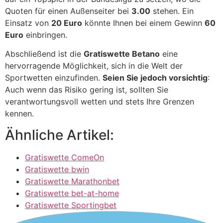
Quoten für einen Außenseiter bei
3.00
stehen. Ein
Einsatz von
20 Euro
könnte Ihnen bei einem Gewinn
60
Euro
einbringen.
Abschließend ist die
Gratiswette Betano
eine
hervorragende Möglichkeit, sich in die Welt der
Sportwetten einzufinden.
Seien Sie jedoch vorsichtig
:
Auch wenn das Risiko gering ist, sollten Sie
verantwortungsvoll wetten und stets Ihre Grenzen
kennen.
Ähnliche Artikel:
Gratiswette ComeOn
Gratiswette bwin
Gratiswette Marathonbet
Gratiswette bet-at-home
Gratiswette Sportingbet