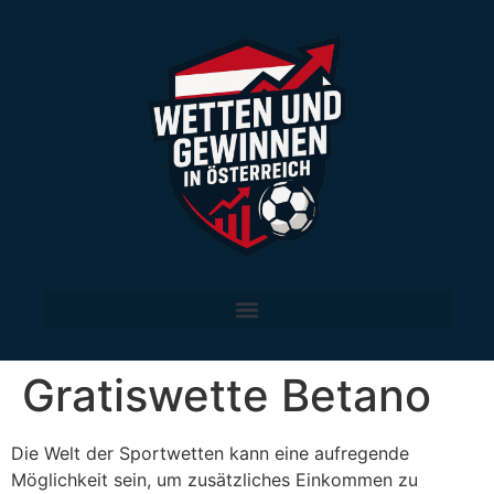
Gratiswette Betano
Die Welt der Sportwetten kann eine aufregende
Möglichkeit sein, um zusätzliches Einkommen zu