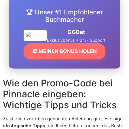
🏆 Unser #1 Empfohlener
Buchmacher
GGBet
Exklusivbonus + 24/7 Support
🎁 MEINEN BONUS HOLEN
Wie den Promo-Code bei
Pinnacle eingeben:
Wichtige Tipps und Tricks
Zusätzlich zur oben genannten Anleitung gibt es einige
strategische Tipps
, die Ihnen helfen können, das Beste