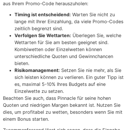
aus Ihrem Promo-Code herauszuholen:
Timing ist entscheidend:
Warten Sie nicht zu
lange mit Ihrer Einzahlung, da viele Promo-Codes
zeitlich begrenzt sind.
Verfolgen Sie Wettarten:
Überlegen Sie, welche
Wettarten für Sie am besten geeignet sind.
Kombiwetten oder Einzelwetten können
unterschiedliche Quoten und Gewinnchancen
bieten.
Risikomanagement:
Setzen Sie nie mehr, als Sie
sich leisten können zu verlieren. Ein guter Tipp ist
es, maximal 5-10% Ihres Budgets auf eine
Einzelwette zu setzen.
Beachten Sie auch, dass Pinnacle für seine hohen
Quoten und niedrigen Margen bekannt ist. Nutzen Sie
dies, um profitabel zu wetten, besonders wenn Sie mit
einem Bonus starten.