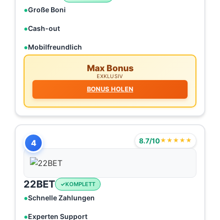
Große Boni
Cash-out
Mobilfreundlich
Max Bonus
EXKLUSIV
BONUS HOLEN
8.7/10
★★★★★
4
22BET
KOMPLETT
Schnelle Zahlungen
Experten Support