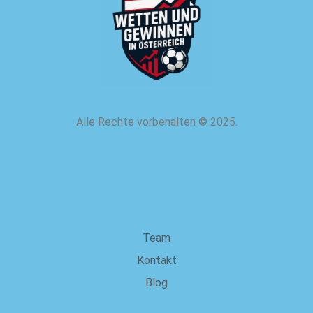
Alle Rechte vorbehalten
©
2025.
über uns
Team
Kontakt
Blog