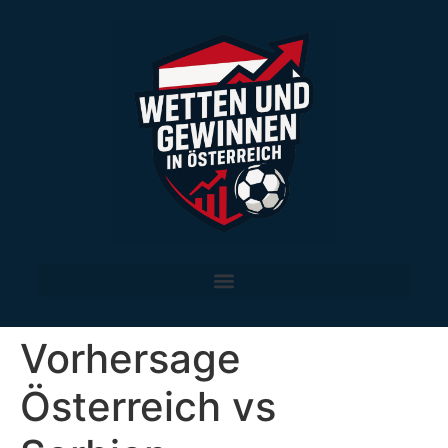
Vorhersage
Österreich vs