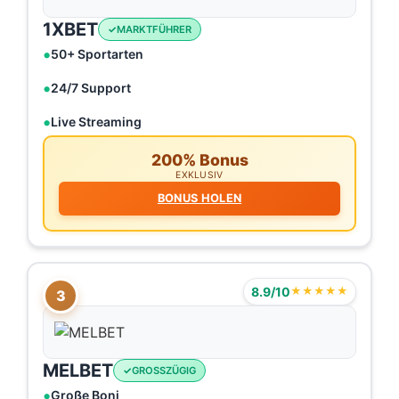
1XBET
MARKTFÜHRER
50+ Sportarten
24/7 Support
Live Streaming
200% Bonus
EXKLUSIV
BONUS HOLEN
8.9/10
★★★★★
3
MELBET
GROSSZÜGIG
Große Boni