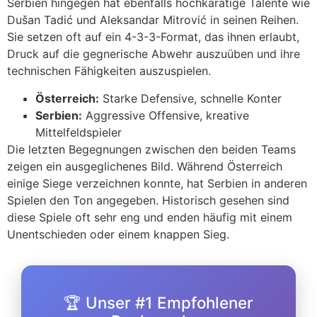
Serbien hingegen hat ebenfalls hochkarätige Talente wie
Dušan Tadić und Aleksandar Mitrović in seinen Reihen.
Sie setzen oft auf ein 4-3-3-Format, das ihnen erlaubt,
Druck auf die gegnerische Abwehr auszuüben und ihre
technischen Fähigkeiten auszuspielen.
Österreich:
Starke Defensive, schnelle Konter
Serbien:
Aggressive Offensive, kreative
Mittelfeldspieler
Die letzten Begegnungen zwischen den beiden Teams
zeigen ein ausgeglichenes Bild. Während Österreich
einige Siege verzeichnen konnte, hat Serbien in anderen
Spielen den Ton angegeben. Historisch gesehen sind
diese Spiele oft sehr eng und enden häufig mit einem
Unentschieden oder einem knappen Sieg.
🏆 Unser #1 Empfohlener