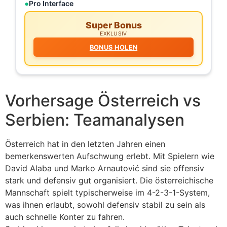
Pro Interface
Super Bonus
EXKLUSIV
BONUS HOLEN
Vorhersage Österreich vs
Serbien: Teamanalysen
Österreich hat in den letzten Jahren einen
bemerkenswerten Aufschwung erlebt. Mit Spielern wie
David Alaba und Marko Arnautović sind sie offensiv
stark und defensiv gut organisiert. Die österreichische
Mannschaft spielt typischerweise im 4-2-3-1-System,
was ihnen erlaubt, sowohl defensiv stabil zu sein als
auch schnelle Konter zu fahren.