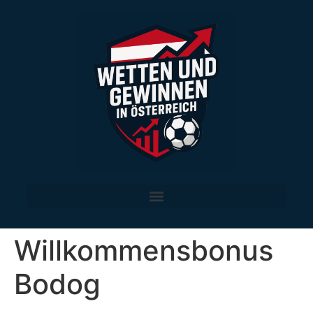
Willkommensbonus
Bodog