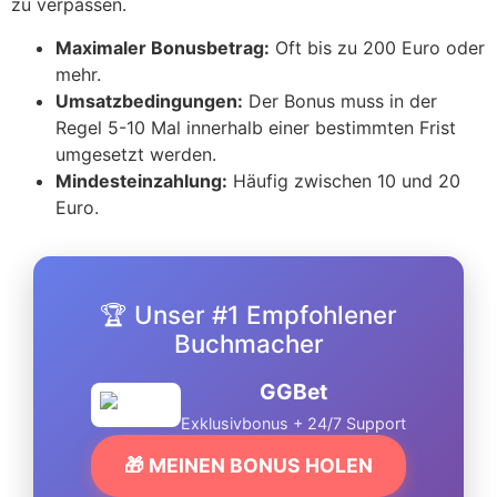
zu verpassen.
Maximaler Bonusbetrag:
Oft bis zu 200 Euro oder
mehr.
Umsatzbedingungen:
Der Bonus muss in der
Regel 5-10 Mal innerhalb einer bestimmten Frist
umgesetzt werden.
Mindesteinzahlung:
Häufig zwischen 10 und 20
Euro.
🏆 Unser #1 Empfohlener
Buchmacher
GGBet
Exklusivbonus + 24/7 Support
🎁 MEINEN BONUS HOLEN