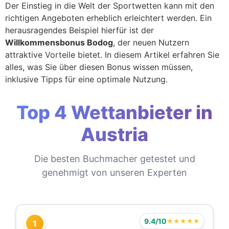
Der Einstieg in die Welt der Sportwetten kann mit den
richtigen Angeboten erheblich erleichtert werden. Ein
herausragendes Beispiel hierfür ist der
Willkommensbonus Bodog
, der neuen Nutzern
attraktive Vorteile bietet. In diesem Artikel erfahren Sie
alles, was Sie über diesen Bonus wissen müssen,
inklusive Tipps für eine optimale Nutzung.
Top 4 Wettanbieter in
Austria
Die besten Buchmacher getestet und
genehmigt von unseren Experten
9.4/10
★★★★★
1