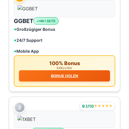
GGBET
NR.1 SEITE
Großzügiger Bonus
24/7 Support
Mobile App
100% Bonus
EXKLUSIV
BONUS HOLEN
9.1/10
★★★★★
2