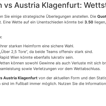
 vs Austria Klagenfurt: Wett
en Sie einige strategische Überlegungen anstellen. Die
Quo
llt. Eine Wette auf ein Unentschieden könnte bei
3.50
liegen
e:
hrer starken Heimform eine sichere Wahl.
„Über 2,5 Tore“, da beide Teams offensiv stark sind.
Rapid Wien könnte ebenfalls lukrativ sein.
tten können sowohl Gewinne als auch Verluste mit sich bri
 Teamleistung sowie Verletzungen vor dem Wettabschluss.
s Austria Klagenfurt
von der aktuellen Form und den Statis
sind im Fußball immer möglich. Nutzen Sie die Informatione