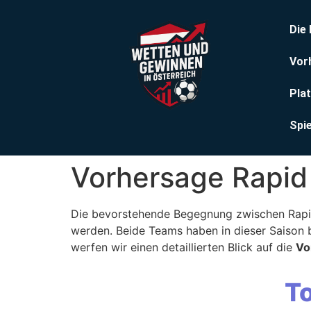
Die
Vor
Pla
Spi
Vorhersage Rapid 
Die bevorstehende Begegnung zwischen Rapid 
werden. Beide Teams haben in dieser Saison b
werfen wir einen detaillierten Blick auf die
Vo
To