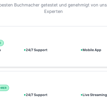
 besten Buchmacher getestet und genehmigt von uns
Experten
E
s
24/7 Support
Mobile App
HRER
24/7 Support
Live Streamin