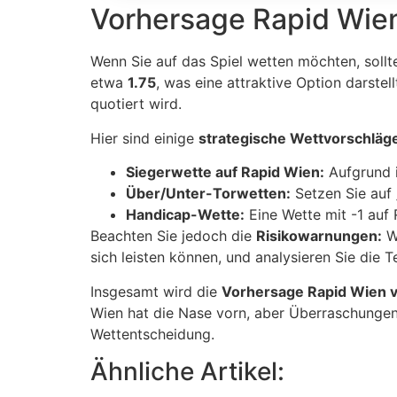
Vorhersage Rapid Wien
Wenn Sie auf das Spiel wetten möchten, sollt
etwa
1.75
, was eine attraktive Option darste
quotiert wird.
Hier sind einige
strategische Wettvorschläg
Siegerwette auf Rapid Wien:
Aufgrund i
Über/Unter-Torwetten:
Setzen Sie auf 
Handicap-Wette:
Eine Wette mit -1 auf 
Beachten Sie jedoch die
Risikowarnungen:
We
sich leisten können, und analysieren Sie die
Insgesamt wird die
Vorhersage Rapid Wien v
Wien hat die Nase vorn, aber Überraschungen 
Wettentscheidung.
Ähnliche Artikel: