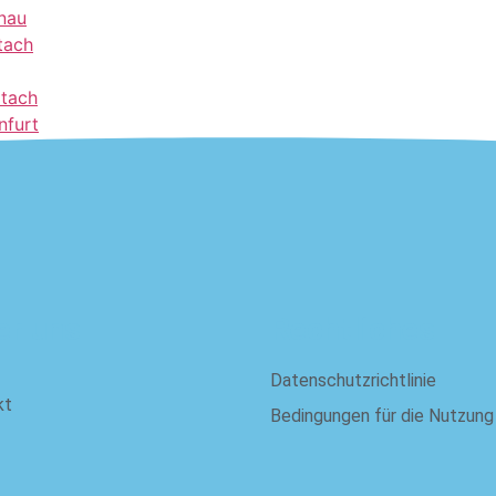
nau
tach
ltach
nfurt
er uns
Rechtliches
Datenschutzrichtlinie
kt
Bedingungen für die Nutzung