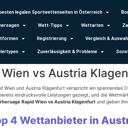
 besten legalen Sportwettenseiten in Österreich
Bo
hersagen
Wett-Tipps
Wettarten
Za
ttformen
Registrierung
Vergleich & Auswah
elertypen
Zuverlässigkeit & Probleme
Sons
Wien vs Austria Klagen
Wien und Austria Klagenfurt verspricht ein spannendes Due
ereits eindrucksvolle Leistungen gezeigt, und die Wettmärk
rhersage Rapid Wien vs Austria Klagenfurt
und geben Ihne
p 4 Wettanbieter in Aust