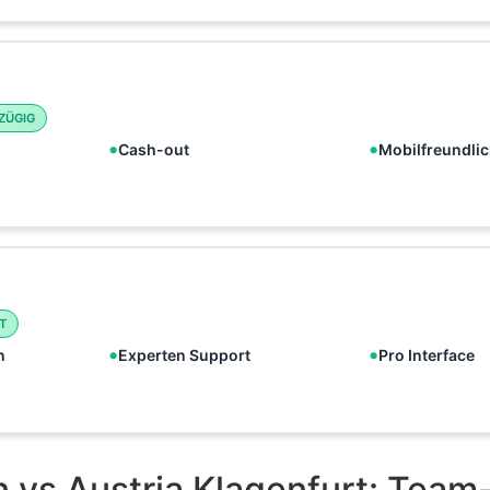
ÜGIG
Cash-out
Mobilfreundli
T
n
Experten Support
Pro Interface
 vs Austria Klagenfurt: Team