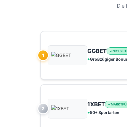
Die
GGBET
NR.1 SEIT
1
Großzügiger Bonu
1XBET
MARKTFÜ
2
50+ Sportarten