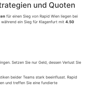
strategien und Quoten
ten
für einen Sieg von Rapid Wien liegen bei
, während ein Sieg für Klagenfurt mit
4.50
ngen. Setzen Sie nur Geld, dessen Verlust Sie
tiken beider Teams stark beeinflusst. Rapid
n und treffen Sie eine fundierte