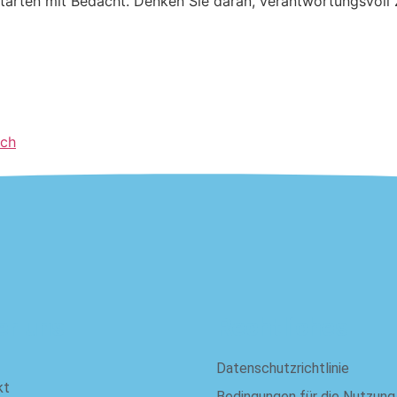
ttarten mit Bedacht. Denken Sie daran, verantwortungsvoll
ich
er uns
Rechtliches
Datenschutzrichtlinie
kt
Bedingungen für die Nutzung