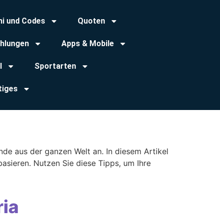
ni und Codes
Quoten
hlungen
Apps & Mobile
l
Sportarten
tiges
nde aus der ganzen Welt an. In diesem Artikel
basieren. Nutzen Sie diese Tipps, um Ihre
ria