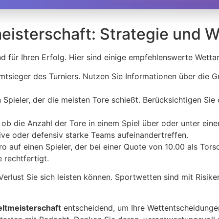
eisterschaft: Strategie und W
nd für Ihren Erfolg. Hier sind einige empfehlenswerte Wettar
tsieger des Turniers. Nutzen Sie Informationen über die 
Spieler, der die meisten Tore schießt. Berücksichtigen Sie
 ob die Anzahl der Tore in einem Spiel über oder unter ein
ive oder defensiv starke Teams aufeinandertreffen.
ro auf einen Spieler, der bei einer Quote von 10.00 als Tors
 rechtfertigt.
erlust Sie sich leisten können. Sportwetten sind mit Risike
eltmeisterschaft
entscheidend, um Ihre Wettentscheidungen