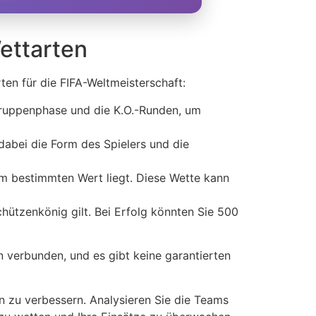
ettarten
ten für die FIFA-Weltmeisterschaft:
Gruppenphase und die K.O.-Runden, um
 dabei die Form des Spielers und die
em bestimmten Wert liegt. Diese Wette kann
chützenkönig gilt. Bei Erfolg könnten Sie 500
n verbunden, und es gibt keine garantierten
 zu verbessern. Analysieren Sie die Teams