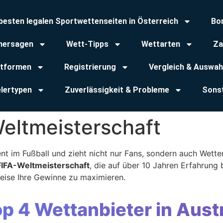
 besten legalen Sportwettenseiten in Österreich
Bo
hersagen
Wett-Tipps
Wettarten
Za
ttformen
Registrierung
Vergleich & Auswah
elertypen
Zuverlässigkeit & Probleme
Sons
eltmeisterschaft
nt im Fußball und zieht nicht nur Fans, sondern auch Wette
 FIFA-Weltmeisterschaft
, die auf über 10 Jahren Erfahrung 
eise Ihre Gewinne zu maximieren.
p 4 Wettanbieter in Aust