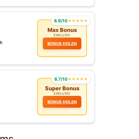
8.9/10
★★★★★
Max Bonus
EXKLUSIV
ch
BONUS HOLEN
8.7/10
★★★★★
Super Bonus
EXKLUSIV
BONUS HOLEN
ams