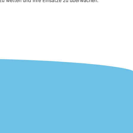
 zu wetten und Ihre Einsätze zu überwachen.