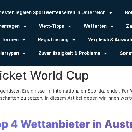
 besten legalen Sportwettenseiten in Österreich
Bo
hersagen
Wett-Tipps
Wettarten
Za
ttformen
Registrierung
Vergleich & Auswah
elertypen
Zuverlässigkeit & Probleme
Sons
icket World Cup
gendsten Ereignisse im internationalen Sportkalender. Für W
schaften zu setzen. In diesem Artikel geben wir Ihnen wert
p 4 Wettanbieter in Aust