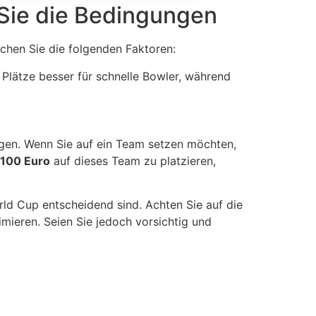
 Sie die Bedingungen
chen Sie die folgenden Faktoren:
e Plätze besser für schnelle Bowler, während
igen. Wenn Sie auf ein Team setzen möchten,
100 Euro
auf dieses Team zu platzieren,
ld Cup entscheidend sind. Achten Sie auf die
ieren. Seien Sie jedoch vorsichtig und