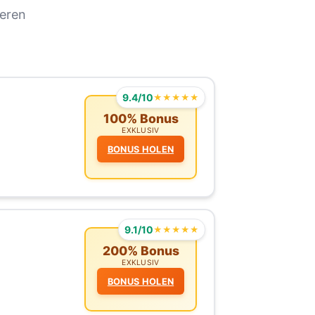
eren
9.4/10
★★★★★
100% Bonus
EXKLUSIV
BONUS HOLEN
9.1/10
★★★★★
200% Bonus
EXKLUSIV
g
BONUS HOLEN