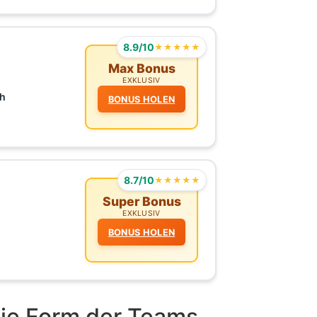
8.9/10
★★★★★
Max Bonus
EXKLUSIV
ch
BONUS HOLEN
8.7/10
★★★★★
Super Bonus
EXKLUSIV
BONUS HOLEN
die Form der Teams