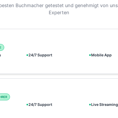
 besten Buchmacher getestet und genehmigt von uns
Experten
E
s
24/7 Support
Mobile App
HRER
24/7 Support
Live Streamin