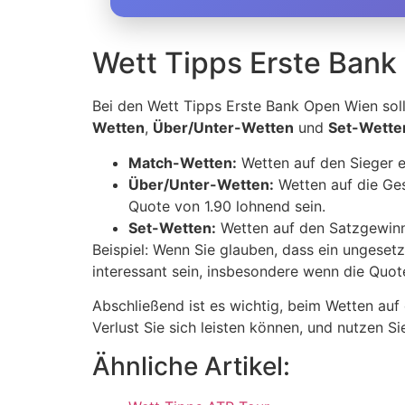
Wett Tipps Erste Bank
Bei den Wett Tipps Erste Bank Open Wien sol
Wetten
,
Über/Unter-Wetten
und
Set-Wette
Match-Wetten:
Wetten auf den Sieger ei
Über/Unter-Wetten:
Wetten auf die Ges
Quote von 1.90 lohnend sein.
Set-Wetten:
Wetten auf den Satzgewinner
Beispiel: Wenn Sie glauben, dass ein ungesetz
interessant sein, insbesondere wenn die Quote
Abschließend ist es wichtig, beim Wetten auf
Verlust Sie sich leisten können, und nutzen Si
Ähnliche Artikel: