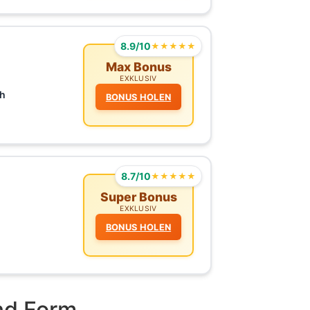
8.9/10
★★★★★
Max Bonus
EXKLUSIV
ch
BONUS HOLEN
8.7/10
★★★★★
Super Bonus
EXKLUSIV
BONUS HOLEN
nd Form