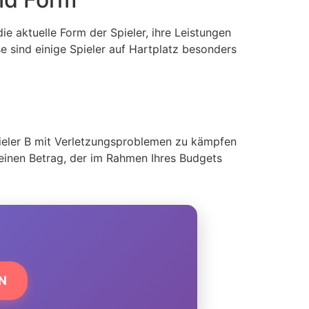
e aktuelle Form der Spieler, ihre Leistungen
ise sind einige Spieler auf Hartplatz besonders
Spieler B mit Verletzungsproblemen zu kämpfen
r einen Betrag, der im Rahmen Ihres Budgets
N