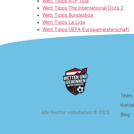
Wett Tipps ATP Tour
Wett Tipps The International Dota 2
Wett Tipps Bundesliga
Wett Tipps La Liga
Wett Tipps UEFA Europameisterschaft
üb
Team
Konta
Alle Rechte vorbehalten
©
2025.
Blog