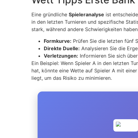
Eine gründliche
Spieleranalyse
ist entscheide
in den letzten Turnieren und spezifische Stati
stark, während andere Schwierigkeiten haben
Formkurve:
Prüfen Sie die letzten fünf S
Direkte Duelle:
Analysieren Sie die Erg
Verletzungen:
Informieren Sie sich übe
Ein Beispiel: Wenn Spieler A in den letzten 
hat, könnte eine Wette auf Spieler A mit eine
liegt, um das Risiko zu minimieren.