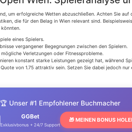
nd, um erfolgreiche Wetten abzuschließen. Achten Sie auf di
stiken, die für den Belag in Wien relevant sind. Beispielswe
 könnten.
piele eines Spielers.
ebnisse vergangener Begegnungen zwischen den Spielern.
r mögliche Verletzungen oder Fitnessprobleme.
Turnieren konstant starke Leistungen gezeigt hat, während 
r Quote von 1.75 attraktiv sein. Setzen Sie dabei jedoch nu
🏆 Unser #1 Empfohlener Buchmacher
GGBet
🎁 MEINEN BONUS HOLE
Exklusivbonus + 24/7 Support