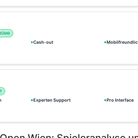
ÜGIG
Cash-out
Mobilfreundli
T
n
Experten Support
Pro Interface
 Open Wien: Spieleranalyse u