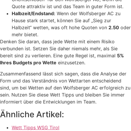
Quote attraktiv ist und das Team in guter Form ist.
Halbzeit/Endstand:
Wenn der Wolfsberger AC zu
Hause stark startet, können Sie auf „Sieg zur
Halbzeit“ wetten, was oft hohe Quoten von
2.50
oder
mehr bietet.
Denken Sie daran, dass jede Wette mit einem Risiko
verbunden ist. Setzen Sie daher niemals mehr, als Sie
bereit sind zu verlieren. Eine gute Regel ist, maximal
5%
Ihres Budgets pro Wette
einzusetzen.
Zusammenfassend lässt sich sagen, dass die Analyse der
Form und das Verständnis von Wettarten entscheidend
sind, um bei Wetten auf den Wolfsberger AC erfolgreich zu
sein. Nutzen Sie diese Wett Tipps und bleiben Sie immer
informiert über die Entwicklungen im Team.
Ähnliche Artikel:
Wett Tipps WSG Tirol