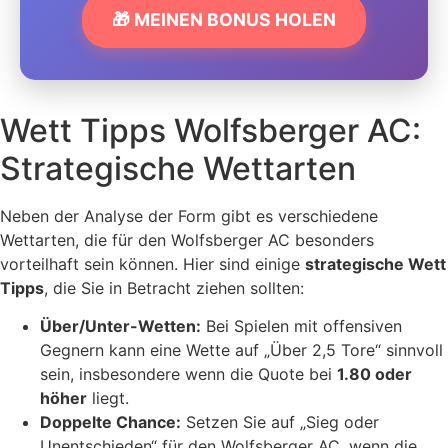
🎁 MEINEN BONUS HOLEN
Wett Tipps Wolfsberger AC:
Strategische Wettarten
Neben der Analyse der Form gibt es verschiedene
Wettarten, die für den Wolfsberger AC besonders
vorteilhaft sein können. Hier sind einige
strategische Wett
Tipps
, die Sie in Betracht ziehen sollten:
Über/Unter-Wetten:
Bei Spielen mit offensiven
Gegnern kann eine Wette auf „Über 2,5 Tore“ sinnvoll
sein, insbesondere wenn die Quote bei
1.80 oder
höher
liegt.
Doppelte Chance:
Setzen Sie auf „Sieg oder
Unentschieden“ für den Wolfsberger AC, wenn die