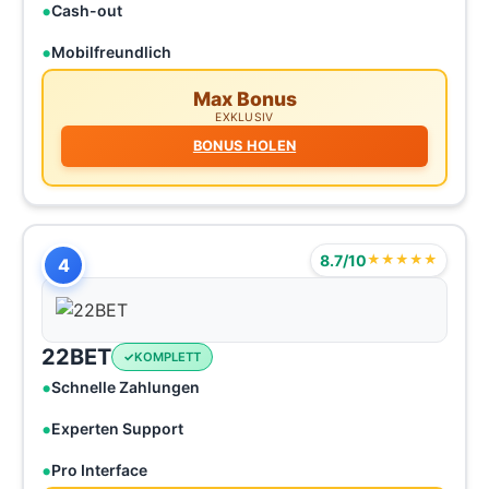
Cash-out
Mobilfreundlich
Max Bonus
EXKLUSIV
BONUS HOLEN
8.7/10
★★★★★
4
22BET
KOMPLETT
Schnelle Zahlungen
Experten Support
Pro Interface