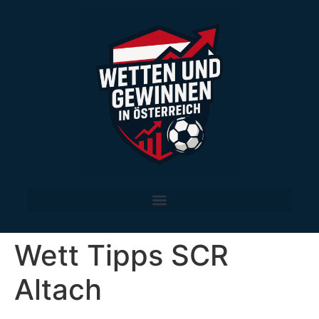
Wett Tipps SCR
Altach