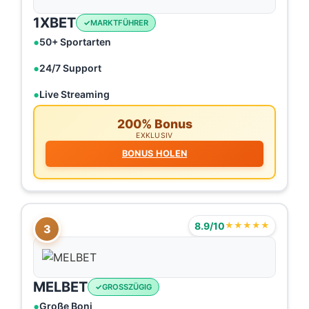
1XBET
MARKTFÜHRER
50+ Sportarten
24/7 Support
Live Streaming
200% Bonus
EXKLUSIV
BONUS HOLEN
8.9/10
★★★★★
3
MELBET
GROSSZÜGIG
Große Boni