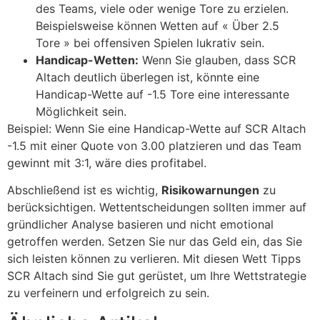
des Teams, viele oder wenige Tore zu erzielen.
Beispielsweise können Wetten auf « Über 2.5
Tore » bei offensiven Spielen lukrativ sein.
Handicap-Wetten:
Wenn Sie glauben, dass SCR
Altach deutlich überlegen ist, könnte eine
Handicap-Wette auf -1.5 Tore eine interessante
Möglichkeit sein.
Beispiel: Wenn Sie eine Handicap-Wette auf SCR Altach
-1.5 mit einer Quote von 3.00 platzieren und das Team
gewinnt mit 3:1, wäre dies profitabel.
Abschließend ist es wichtig,
Risikowarnungen
zu
berücksichtigen. Wettentscheidungen sollten immer auf
gründlicher Analyse basieren und nicht emotional
getroffen werden. Setzen Sie nur das Geld ein, das Sie
sich leisten können zu verlieren. Mit diesen Wett Tipps
SCR Altach sind Sie gut gerüstet, um Ihre Wettstrategie
zu verfeinern und erfolgreich zu sein.