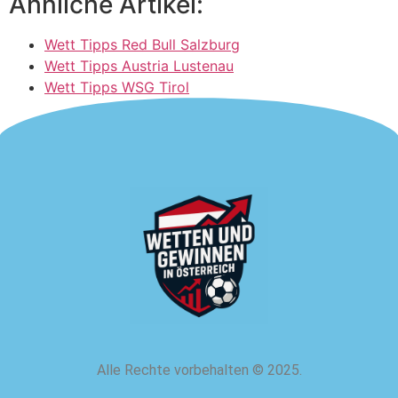
Ähnliche Artikel:
Wett Tipps Red Bull Salzburg
Wett Tipps Austria Lustenau
Wett Tipps WSG Tirol
Alle Rechte vorbehalten
©
2025.