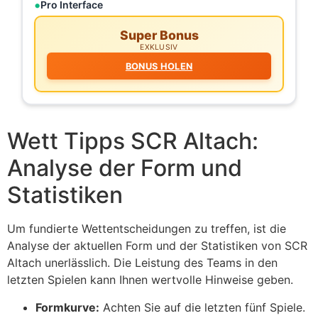
Pro Interface
Super Bonus
EXKLUSIV
BONUS HOLEN
Wett Tipps SCR Altach:
Analyse der Form und
Statistiken
Um fundierte Wettentscheidungen zu treffen, ist die
Analyse der aktuellen Form und der Statistiken von SCR
Altach unerlässlich. Die Leistung des Teams in den
letzten Spielen kann Ihnen wertvolle Hinweise geben.
Formkurve:
Achten Sie auf die letzten fünf Spiele.