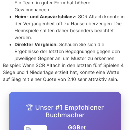
Ein Team in guter Form hat höhere
Gewinnchancen.
Heim- und Auswärtsbilanz:
SCR Altach konnte in
der Vergangenheit oft zu Hause überzeugen. Die
Heimspiele sollten daher besonders beachtet
werden.
Direkter Vergleich:
Schauen Sie sich die
Ergebnisse der letzten Begegnungen gegen den
jeweiligen Gegner an, um Muster zu erkennen.
Beispiel: Wenn SCR Altach in den letzten fünf Spielen 4
Siege und 1 Niederlage erzielt hat, könnte eine Wette
auf Sieg mit einer Quote von 2.10 sehr attraktiv sein.
🏆 Unser #1 Empfohlener
Buchmacher
GGBet