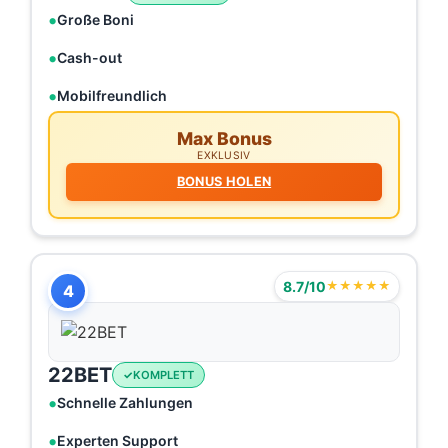
Große Boni
Cash-out
Mobilfreundlich
Max Bonus
EXKLUSIV
BONUS HOLEN
8.7/10
★★★★★
4
22BET
KOMPLETT
Schnelle Zahlungen
Experten Support