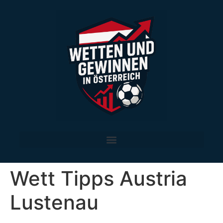
Wett Tipps Austria
Lustenau