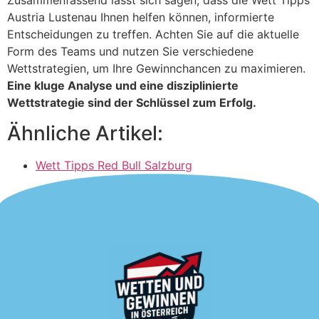
Zusammenfassend lässt sich sagen, dass die Wett Tipps
Austria Lustenau Ihnen helfen können, informierte
Entscheidungen zu treffen. Achten Sie auf die aktuelle
Form des Teams und nutzen Sie verschiedene
Wettstrategien, um Ihre Gewinnchancen zu maximieren.
Eine kluge Analyse und eine disziplinierte
Wettstrategie sind der Schlüssel zum Erfolg.
Ähnliche Artikel:
Wett Tipps Red Bull Salzburg