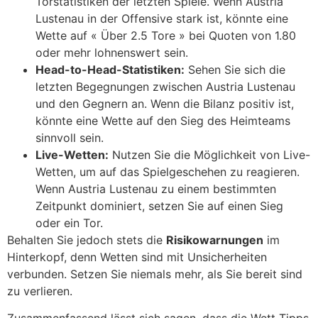
Torstatistiken der letzten Spiele. Wenn Austria
Lustenau in der Offensive stark ist, könnte eine
Wette auf « Über 2.5 Tore » bei Quoten von 1.80
oder mehr lohnenswert sein.
Head-to-Head-Statistiken:
Sehen Sie sich die
letzten Begegnungen zwischen Austria Lustenau
und den Gegnern an. Wenn die Bilanz positiv ist,
könnte eine Wette auf den Sieg des Heimteams
sinnvoll sein.
Live-Wetten:
Nutzen Sie die Möglichkeit von Live-
Wetten, um auf das Spielgeschehen zu reagieren.
Wenn Austria Lustenau zu einem bestimmten
Zeitpunkt dominiert, setzen Sie auf einen Sieg
oder ein Tor.
Behalten Sie jedoch stets die
Risikowarnungen
im
Hinterkopf, denn Wetten sind mit Unsicherheiten
verbunden. Setzen Sie niemals mehr, als Sie bereit sind
zu verlieren.