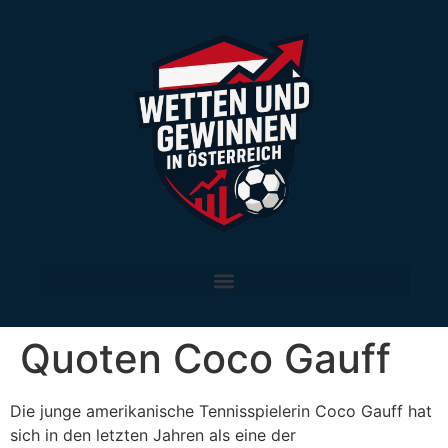
Quoten Coco Gauff
Die junge amerikanische Tennisspielerin Coco Gauff hat
sich in den letzten Jahren als eine der