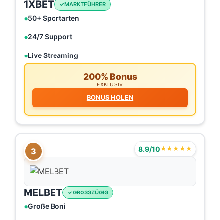
1XBET
MARKTFÜHRER
50+ Sportarten
24/7 Support
Live Streaming
200% Bonus
EXKLUSIV
BONUS HOLEN
8.9/10
★★★★★
3
MELBET
GROSSZÜGIG
Große Boni