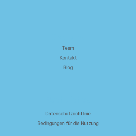
über uns
Team
Kontakt
Blog
Rechtliches
Datenschutzrichtlinie
Bedingungen für die Nutzung