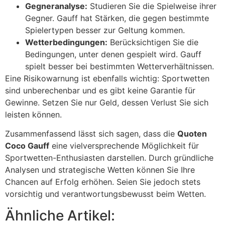
Gegneranalyse:
Studieren Sie die Spielweise ihrer
Gegner. Gauff hat Stärken, die gegen bestimmte
Spielertypen besser zur Geltung kommen.
Wetterbedingungen:
Berücksichtigen Sie die
Bedingungen, unter denen gespielt wird. Gauff
spielt besser bei bestimmten Wetterverhältnissen.
Eine Risikowarnung ist ebenfalls wichtig: Sportwetten
sind unberechenbar und es gibt keine Garantie für
Gewinne. Setzen Sie nur Geld, dessen Verlust Sie sich
leisten können.
Zusammenfassend lässt sich sagen, dass die
Quoten
Coco Gauff
eine vielversprechende Möglichkeit für
Sportwetten-Enthusiasten darstellen. Durch gründliche
Analysen und strategische Wetten können Sie Ihre
Chancen auf Erfolg erhöhen. Seien Sie jedoch stets
vorsichtig und verantwortungsbewusst beim Wetten.
Ähnliche Artikel: