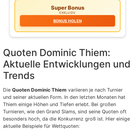
Super Bonus
EXKLUSIV
BONUS HOLEN
Quoten Dominic Thiem:
Aktuelle Entwicklungen und
Trends
Die
Quoten Dominic Thiem
variieren je nach Turnier
und seiner aktuellen Form. In den letzten Monaten hat
Thiem einige Höhen und Tiefen erlebt. Bei großen
Turnieren, wie den Grand Slams, sind seine Quoten oft
besonders hoch, da die Konkurrenz groß ist. Hier einige
aktuelle Beispiele für Wettquoten: