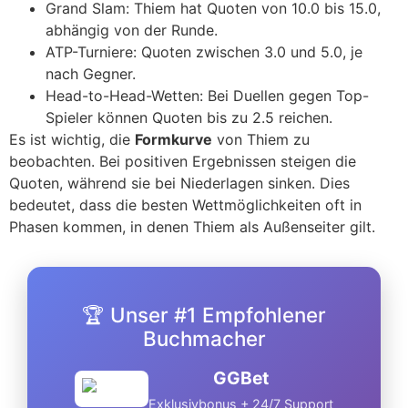
Grand Slam: Thiem hat Quoten von 10.0 bis 15.0,
abhängig von der Runde.
ATP-Turniere: Quoten zwischen 3.0 und 5.0, je
nach Gegner.
Head-to-Head-Wetten: Bei Duellen gegen Top-
Spieler können Quoten bis zu 2.5 reichen.
Es ist wichtig, die
Formkurve
von Thiem zu
beobachten. Bei positiven Ergebnissen steigen die
Quoten, während sie bei Niederlagen sinken. Dies
bedeutet, dass die besten Wettmöglichkeiten oft in
Phasen kommen, in denen Thiem als Außenseiter gilt.
🏆 Unser #1 Empfohlener
Buchmacher
GGBet
Exklusivbonus + 24/7 Support