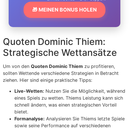
🎁 MEINEN BONUS HOLEN
Quoten Dominic Thiem:
Strategische Wettansätze
Um von den
Quoten Dominic Thiem
zu profitieren,
sollten Wettende verschiedene Strategien in Betracht
ziehen. Hier sind einige praktische Tipps:
Live-Wetten:
Nutzen Sie die Möglichkeit, während
eines Spiels zu wetten. Thiems Leistung kann sich
schnell ändern, was einen strategischen Vorteil
bietet.
Formanalyse:
Analysieren Sie Thiems letzte Spiele
sowie seine Performance auf verschiedenen