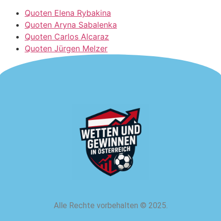
Quoten Elena Rybakina
Quoten Aryna Sabalenka
Quoten Carlos Alcaraz
Quoten Jürgen Melzer
Alle Rechte vorbehalten
©
2025.