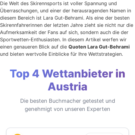
Die Welt des Skirennsports ist voller Spannung und
Überraschungen, und einer der herausragenden Namen in
diesem Bereich ist Lara Gut-Behrami. Als eine der besten
Skirennfahrerinnen der letzten Jahre zieht sie nicht nur die
Aufmerksamkeit der Fans auf sich, sondern auch die der
Sportwetten-Enthusiasten. In diesem Artikel werfen wir
einen genaueren Blick auf die
Quoten Lara Gut-Behrami
und bieten wertvolle Einblicke für Ihre Wettstrategien.
Top 4 Wettanbieter in
Austria
Die besten Buchmacher getestet und
genehmigt von unseren Experten