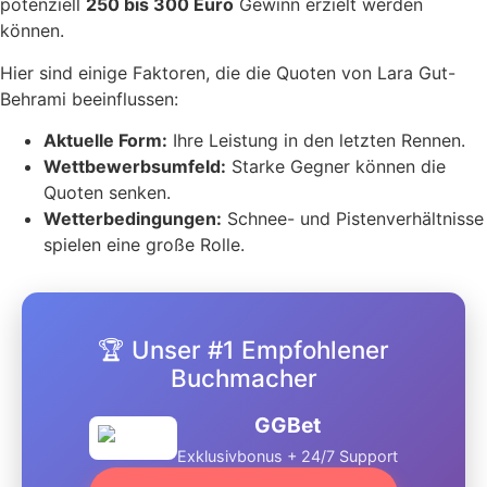
potenziell
250 bis 300 Euro
Gewinn erzielt werden
können.
Hier sind einige Faktoren, die die Quoten von Lara Gut-
Behrami beeinflussen:
Aktuelle Form:
Ihre Leistung in den letzten Rennen.
Wettbewerbsumfeld:
Starke Gegner können die
Quoten senken.
Wetterbedingungen:
Schnee- und Pistenverhältnisse
spielen eine große Rolle.
🏆 Unser #1 Empfohlener
Buchmacher
GGBet
Exklusivbonus + 24/7 Support