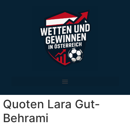
Quoten Lara Gut-
Behrami