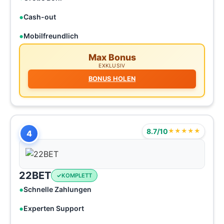
Cash-out
Mobilfreundlich
Max Bonus
EXKLUSIV
BONUS HOLEN
8.7/10
★★★★★
4
22BET
KOMPLETT
Schnelle Zahlungen
Experten Support