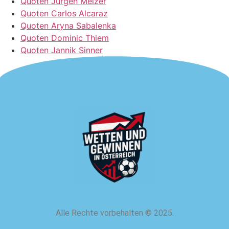
Quoten Jürgen Melzer
Quoten Carlos Alcaraz
Quoten Aryna Sabalenka
Quoten Dominic Thiem
Quoten Jannik Sinner
Alle Rechte vorbehalten
©
2025.