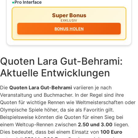
Pro Interface
Super Bonus
EXKLUSIV
BONUS HOLEN
Quoten Lara Gut-Behrami:
Aktuelle Entwicklungen
Die
Quoten Lara Gut-Behrami
variieren je nach
Veranstaltung und Buchmacher. In der Regel sind ihre
Quoten für wichtige Rennen wie Weltmeisterschaften oder
Olympische Spiele höher, da sie als Favoritin gilt.
Beispielsweise könnten die Quoten für einen Sieg bei
einem Weltcup-Rennen zwischen
2.50 und 3.00
liegen.
Dies bedeutet, dass bei einem Einsatz von
100 Euro