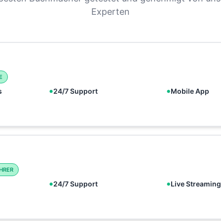
Experten
E
s
24/7 Support
Mobile App
HRER
24/7 Support
Live Streamin