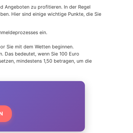
 Angeboten zu profitieren. In der Regel
n. Hier sind einige wichtige Punkte, die Sie
nmeldeprozesses ein.
or Sie mit dem Wetten beginnen.
n. Das bedeutet, wenn Sie 100 Euro
 setzen, mindestens 1,50 betragen, um die
N