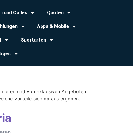
ni und Codes
Quoten
hlungen
Apps & Mobile
l
Sportarten
tiges
imieren und von exklusiven Angeboten
elche Vorteile sich daraus ergeben.
ria
eren