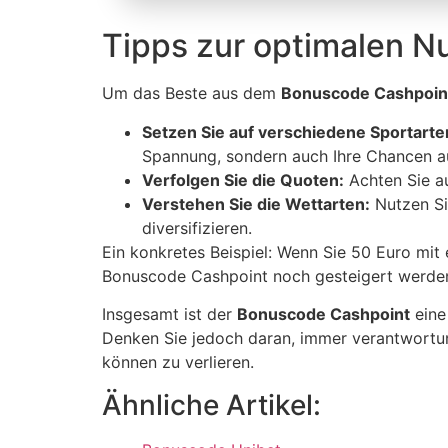
Tipps zur optimalen 
Um das Beste aus dem
Bonuscode Cashpoin
Setzen Sie auf verschiedene Sportarte
Spannung, sondern auch Ihre Chancen a
Verfolgen Sie die Quoten:
Achten Sie au
Verstehen Sie die Wettarten:
Nutzen Si
diversifizieren.
Ein konkretes Beispiel: Wenn Sie 50 Euro mit
Bonuscode Cashpoint noch gesteigert werde
Insgesamt ist der
Bonuscode Cashpoint
eine
Denken Sie jedoch daran, immer verantwortung
können zu verlieren.
Ähnliche Artikel: