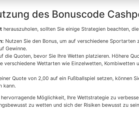
Nutzung des Bonuscode Cashp
t
herauszuholen, sollten Sie einige Strategien beachten, d
n:
Nutzen Sie den Bonus, um auf verschiedene Sportarten zu
uf Gewinne.
f die Quoten, bevor Sie Ihre Wetten platzieren. Höhere Qu
e verschiedene Wettarten wie Einzelwetten, Kombiwetten un
 einer Quote von 2,00 auf ein Fußballspiel setzen, können 
n kann.
 hervorragende Möglichkeit, Ihre Wettstrategie zu verbess
sbewusst zu wetten und sich der Risiken bewusst zu sein. 