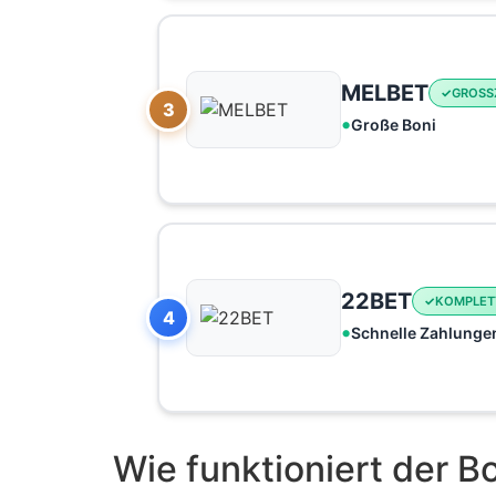
MELBET
GROSSZ
3
Große Boni
22BET
KOMPLET
4
Schnelle Zahlunge
Wie funktioniert der 