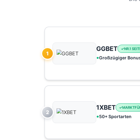
GGBET
NR.1 SEIT
1
Großzügiger Bonu
1XBET
MARKTFÜ
2
50+ Sportarten