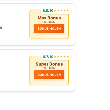
8.9/10
★★★★★
Max Bonus
EXKLUSIV
ch
BONUS HOLEN
8.7/10
★★★★★
Super Bonus
EXKLUSIV
BONUS HOLEN