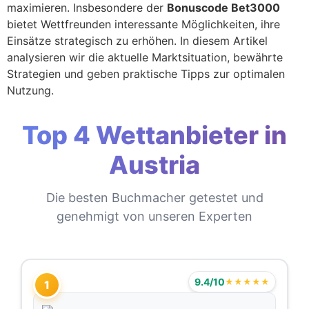
maximieren. Insbesondere der
Bonuscode Bet3000
bietet Wettfreunden interessante Möglichkeiten, ihre
Einsätze strategisch zu erhöhen. In diesem Artikel
analysieren wir die aktuelle Marktsituation, bewährte
Strategien und geben praktische Tipps zur optimalen
Nutzung.
Top 4 Wettanbieter in
Austria
Die besten Buchmacher getestet und
genehmigt von unseren Experten
9.4/10
★★★★★
1