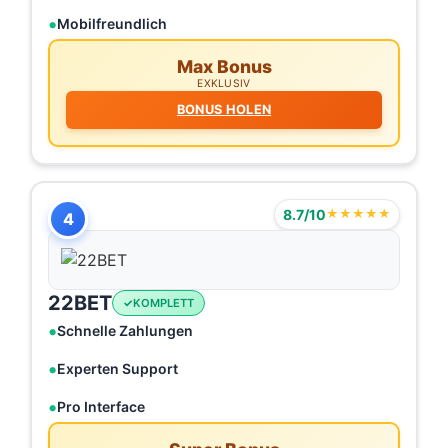
Mobilfreundlich
Max Bonus
EXKLUSIV
BONUS HOLEN
8.7/10
★★★★★
4
22BET
KOMPLETT
Schnelle Zahlungen
Experten Support
Pro Interface