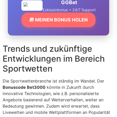
GGBet
Exklusivbonus + 24/7 Support
🎁 MEINEN BONUS HOLEN
Trends und zukünftige
Entwicklungen im Bereich
Sportwetten
Die Sportwettenbranche ist ständig im Wandel. Der
Bonuscode Bet3000
könnte in Zukunft durch
innovative Technologien, wie z.B. personalisierte
Angebote basierend auf Wetterverhalten, weiter an
Bedeutung gewinnen. Zudem wird erwartet, dass
Livewetten und mobile Wettplattformen an Popularität