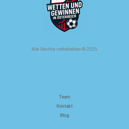
Alle Rechte vorbehalten
©
2025.
über uns
Team
Kontakt
Blog