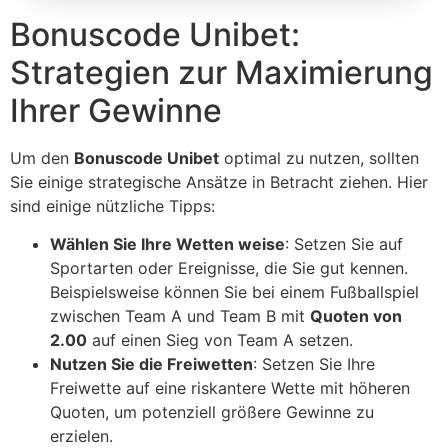
Bonuscode Unibet:
Strategien zur Maximierung
Ihrer Gewinne
Um den
Bonuscode Unibet
optimal zu nutzen, sollten
Sie einige strategische Ansätze in Betracht ziehen. Hier
sind einige nützliche Tipps:
Wählen Sie Ihre Wetten weise
: Setzen Sie auf
Sportarten oder Ereignisse, die Sie gut kennen.
Beispielsweise können Sie bei einem Fußballspiel
zwischen Team A und Team B mit
Quoten von
2.00
auf einen Sieg von Team A setzen.
Nutzen Sie die Freiwetten
: Setzen Sie Ihre
Freiwette auf eine riskantere Wette mit höheren
Quoten, um potenziell größere Gewinne zu
erzielen.