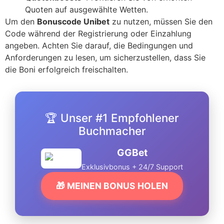
Quoten auf ausgewählte Wetten.
Um den
Bonuscode Unibet
zu nutzen, müssen Sie den
Code während der Registrierung oder Einzahlung
angeben. Achten Sie darauf, die Bedingungen und
Anforderungen zu lesen, um sicherzustellen, dass Sie
die Boni erfolgreich freischalten.
🏆 Unser #1 Empfohlener
Buchmacher
GGBet
Exklusivbonus + 24/7 Support
🎁 MEINEN BONUS HOLEN