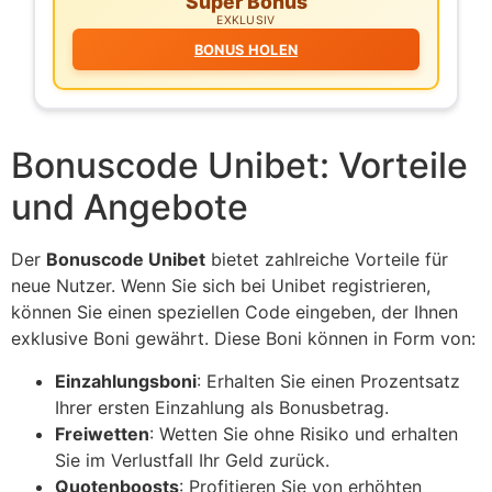
Super Bonus
EXKLUSIV
BONUS HOLEN
Bonuscode Unibet: Vorteile
und Angebote
Der
Bonuscode Unibet
bietet zahlreiche Vorteile für
neue Nutzer. Wenn Sie sich bei Unibet registrieren,
können Sie einen speziellen Code eingeben, der Ihnen
exklusive Boni gewährt. Diese Boni können in Form von:
Einzahlungsboni
: Erhalten Sie einen Prozentsatz
Ihrer ersten Einzahlung als Bonusbetrag.
Freiwetten
: Wetten Sie ohne Risiko und erhalten
Sie im Verlustfall Ihr Geld zurück.
Quotenboosts
: Profitieren Sie von erhöhten