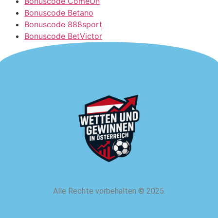
Bonuscode ComeOn
Bonuscode Betano
Bonuscode 888sport
Bonuscode BetVictor
Alle Rechte vorbehalten
©
2025.