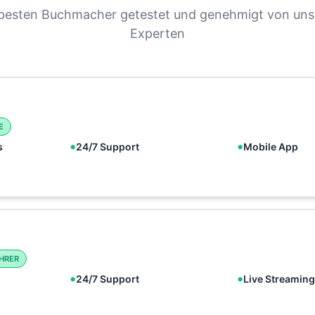
 besten Buchmacher getestet und genehmigt von uns
Experten
E
s
24/7 Support
Mobile App
HRER
24/7 Support
Live Streamin