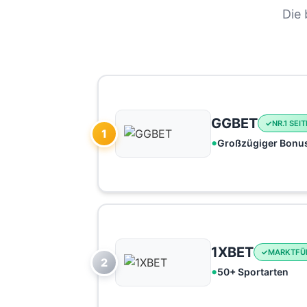
Die
GGBET
NR.1 SEIT
1
Großzügiger Bonu
1XBET
MARKTFÜ
2
50+ Sportarten