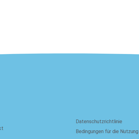
er uns
Rechtliches
Datenschutzrichtlinie
kt
Bedingungen für die Nutzung