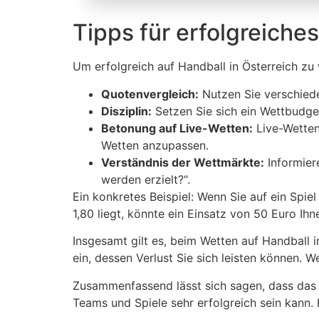
Tipps für erfolgreiche
Um erfolgreich auf Handball in Österreich zu 
Quotenvergleich:
Nutzen Sie verschiede
Disziplin:
Setzen Sie sich ein Wettbudge
Betonung auf Live-Wetten:
Live-Wetten
Wetten anzupassen.
Verständnis der Wettmärkte:
Informiere
werden erzielt?“.
Ein konkretes Beispiel: Wenn Sie auf ein Spi
1,80 liegt, könnte ein Einsatz von 50 Euro Ih
Insgesamt gilt es, beim Wetten auf Handball i
ein, dessen Verlust Sie sich leisten können
Zusammenfassend lässt sich sagen, dass das W
Teams und Spiele sehr erfolgreich sein kann.