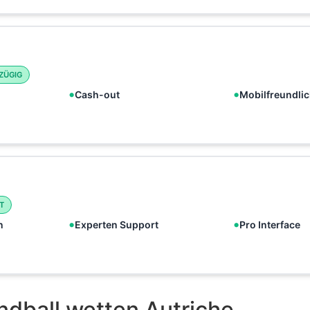
ÜGIG
Cash-out
Mobilfreundli
T
n
Experten Support
Pro Interface
ndball wetten Autriche