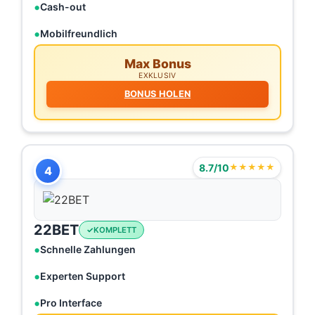
Cash-out
Mobilfreundlich
Max Bonus
EXKLUSIV
BONUS HOLEN
8.7/10
★★★★★
4
22BET
KOMPLETT
Schnelle Zahlungen
Experten Support
Pro Interface