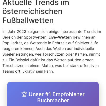
Aktuelle Trends im
österreichischen
Fußballwetten
Im Jahr 2023 zeigen sich einige interessante Trends im
Bereich der Sportwetten.
Live-Wetten
gewinnen an
Popularität, da Wettende in Echtzeit auf Spielverläufe
reagieren können. Auch das Wetten auf individuelle
Spielerleistungen, wie Torschützen oder Karten, nimmt
zu. Ein Beispiel dafür ist das Wetten auf den ersten
Torschützen in einem Match, was bei stark offensiven
Teams oft lukrativ sein kann.
🏆 Unser #1 Empfohlener
Buchmacher