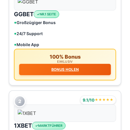
GGBET
NR.1 SEITE
Großzügiger Bonus
24/7 Support
Mobile App
100% Bonus
EXKLUSIV
BONUS HOLEN
9.1/10
★★★★★
2
1XBET
MARKTFÜHRER