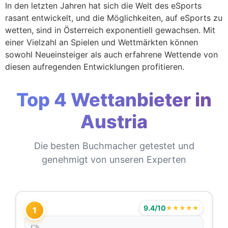
In den letzten Jahren hat sich die Welt des eSports
rasant entwickelt, und die Möglichkeiten, auf eSports zu
wetten, sind in Österreich exponentiell gewachsen. Mit
einer Vielzahl an Spielen und Wettmärkten können
sowohl Neueinsteiger als auch erfahrene Wettende von
diesen aufregenden Entwicklungen profitieren.
Top 4 Wettanbieter in
Austria
Die besten Buchmacher getestet und
genehmigt von unseren Experten
9.4/10
★★★★★
1